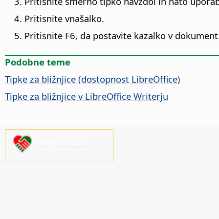
Pritisnite smerno tipko navzdol in nato uporabit
Pritisnite vnašalko.
Pritisnite F6, da postavite kazalko v dokument
Podobne teme
Tipke za bližnjice (dostopnost
LibreOffice
)
Tipke za bližnjice v LibreOffice Writerju
Podprite nas!