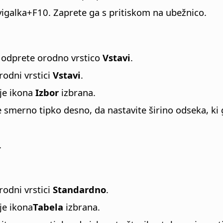
 dvigalka+F10. Zaprete ga s pritiskom na ubežnico.
a odprete orodno vrstico
Vstavi
.
rodni vrstici
Vstavi
.
 je ikona
Izbor
izbrana.
 smerno tipko desno, da nastavite širino odseka, ki ga
.
rodni vrstici
Standardno
.
je ikona
Tabela
izbrana.