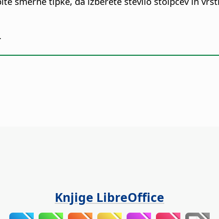
e smerne tipke, da izberete število stolpcev in vrstic,
.
Knjige LibreOffice