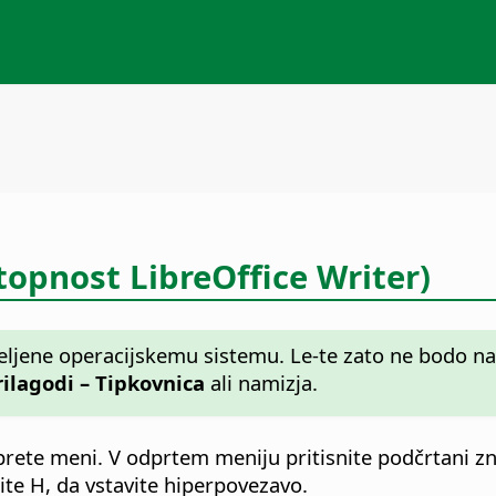
topnost LibreOffice Writer)
ljene operacijskemu sistemu. Le-te zato ne bodo na v
rilagodi – Tipkovnica
ali namizja.
ete meni. V odprtem meniju pritisnite podčrtani zna
nite H, da vstavite hiperpovezavo.