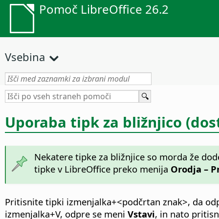
Pomoč LibreOffice 26.2
Vsebina
Uporaba tipk za bližnjico (dos
Nekatere tipke za bližnjice so morda že dode
tipke v LibreOffice preko menija
Orodja – P
Pritisnite tipki
izmenjalka
+<podčrtan znak>, da odpr
izmenjalka
+V, odpre se meni
Vstavi
, in nato pritis