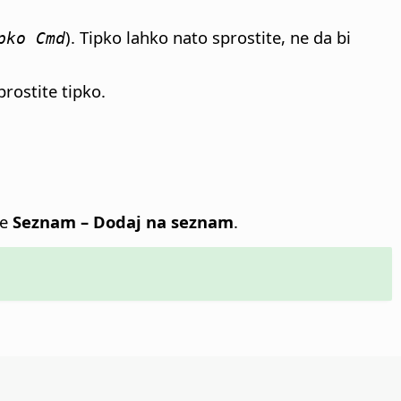
). Tipko lahko nato sprostite, ne da bi
pko Cmd
prostite tipko.
te
Seznam – Dodaj na seznam
.