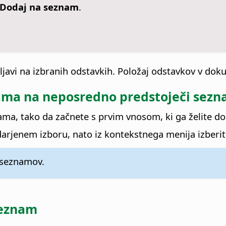
Dodaj na seznam
.
javi na izbranih odstavkih. Položaj odstavkov v do
ama na neposredno predstoječi sez
ama, tako da začnete s prvim vnosom, ki ga želite d
darjenem izboru, nato iz kontekstnega menija izberi
 seznamov.
seznam