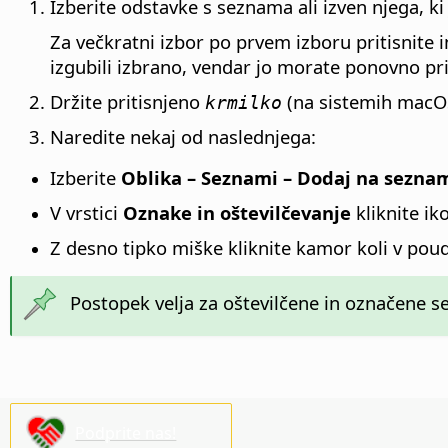
Izberite odstavke s seznama ali izven njega, ki
Za večkratni izbor po prvem izboru pritisnite i
izgubili izbrano, vendar jo morate ponovno pri
Držite pritisnjeno
(na sistemih macO
krmilko
Naredite nekaj od naslednjega:
Izberite
Oblika – Seznami – Dodaj na sezna
V vrstici
Oznake in oštevilčevanje
kliknite i
Z desno tipko miške kliknite kamor koli v pou
Postopek velja za oštevilčene in označene 
Podprite nas!