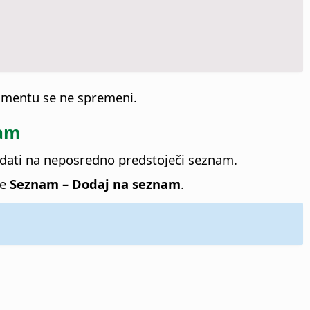
kumentu se ne spremeni.
nam
odati na neposredno predstoječi seznam.
te
Seznam – Dodaj na seznam
.