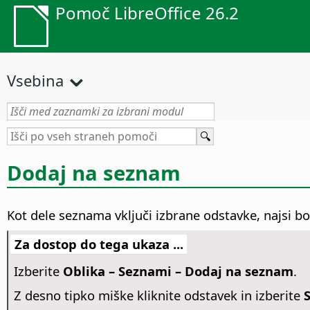
Pomoč LibreOffice 26.2
Vsebina
Dodaj na seznam
Kot dele seznama vključi izbrane odstavke, najsi b
Za dostop do tega ukaza ...
Izberite
Oblika – Seznami – Dodaj na seznam
.
Z desno tipko miške kliknite odstavek in izberite