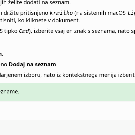
 jih želite dodati na seznam.
n držite pritisnjeno
(na sistemih macOS
krmilko
ti
tisniti, ko kliknete v dokument.
S tipko
), izberite vsaj en znak s seznama, nato s
Cmd
m
.
kono
Dodaj na seznam
.
darjenem izboru, nato iz kontekstnega menija izberi
sezname.