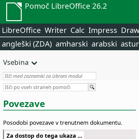
Pomoč LibreOffice 26.2
LibreOffice
Writer
Calc
Impress
Dra
angleški (ZDA)
amharski
arabski
astur
Vsebina
Povezave
Posodobi povezave v trenutnem dokumentu.
Za dostop do tega ukaza ...