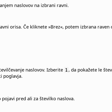
evanjem naslovov na izbrani ravni.
ravni orisa.
Če kliknete »Brez«, potem izbrana raven o
oštevilčevanje naslovov. Izberite
, da pokažete le štev
1
i poglavja.
pojavi pred ali za številko naslova.