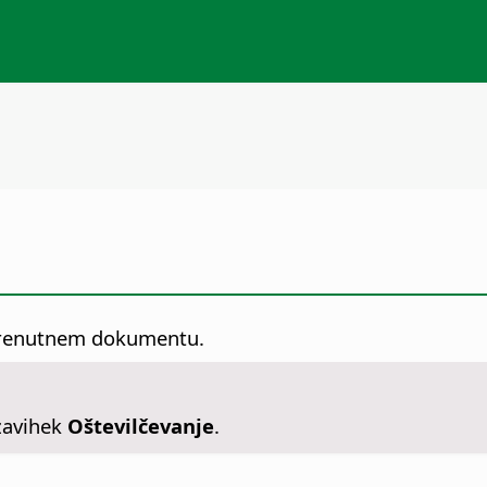
v trenutnem dokumentu.
 zavihek
Oštevilčevanje
.