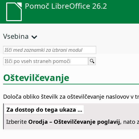
Pomoč LibreOffice 26.2
Vsebina
Oštevilčevanje
Določa obliko številk za oštevilčevanje naslovov 
Za dostop do tega ukaza ...
Izberite
Orodja – Oštevilčevanje poglavij
, nato