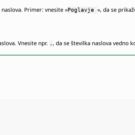
o naslova.
Primer: vnesite »
«, da se prikaž
Poglavje
aslova.
Vnesite npr.
, da se številka naslova vedno k
.