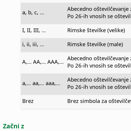
Abecedno oštevilčevanje 
a, b, c, ...
Po 26-ih vnosih se oštevilč
I, II, III, ...
Rimske številke (velike)
i, ii, iii, ...
Rimske številke (male)
Abecedno oštevilčevanje z
A,... AA,... AAA,...
Po 26-ih vnosih se oštevil
Abecedno oštevilčevanje 
a,... aa,... aaa,...
Po 26-ih vnosih se oštevilč
Brez
Brez simbola za oštevilče
Začni z