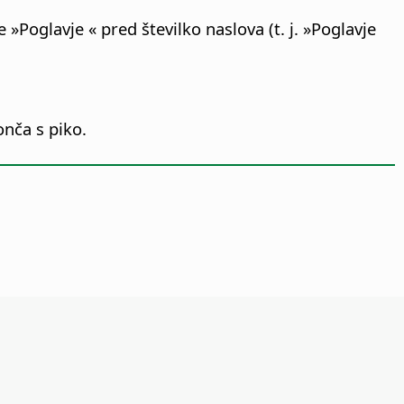
e »Poglavje « pred številko naslova (t. j. »Poglavje
onča s piko.