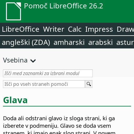
Pomoč LibreOffice 26.2
LibreOffice
Writer
Calc
Impress
Dra
angleški (ZDA)
amharski
arabski
astur
Vsebina
Glava
Doda ali odstrani glavo iz sloga strani, ki ga
izberete v podmeniju. Glavo se doda vsem
stranem, ki imajo enak slog strani.
V novem