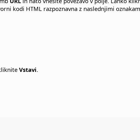
gumb
URL
in nato vnesite povezavo v polje. Lahko kli
zvorni kodi HTML razpoznavna z naslednjimi oznakam
kliknite
Vstavi
.