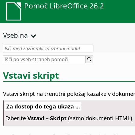
Pomoč LibreOffice 26.2
Vsebina
Vstavi skript
Vstavi skript na trenutni položaj kazalke v dokum
Za dostop do tega ukaza ...
Izberite
Vstavi – Skript
(samo dokumenti HTML)