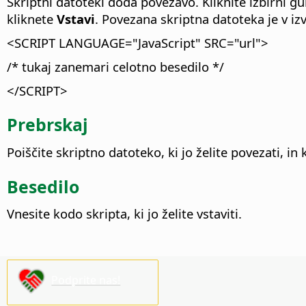
Skriptni datoteki doda povezavo. Kliknite izbirni 
kliknete
Vstavi
.
Povezana skriptna datoteka je v i
<SCRIPT LANGUAGE="JavaScript" SRC="url">
/* tukaj zanemari celotno besedilo */
</SCRIPT>
Prebrskaj
Poiščite skriptno datoteko, ki jo želite povezati, in 
Besedilo
Vnesite kodo skripta, ki jo želite vstaviti.
Podprite nas!