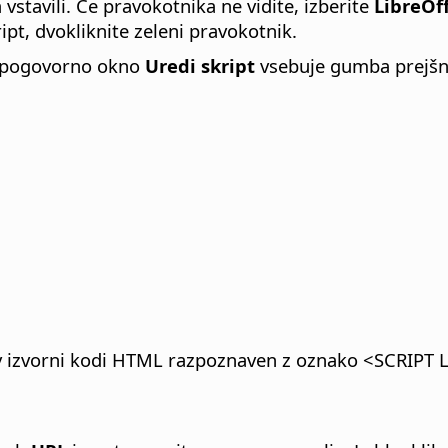
vstavili. Če pravokotnika ne vidite, izberite
LibreOff
kript, dvokliknite zeleni pravokotnik.
m pogovorno okno
Uredi skript
vsebuje gumba prejšnji 
 v izvorni kodi HTML razpoznaven z oznako <SCRIPT