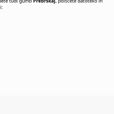
knete tudi gumb
Prebrskaj
, poiščete datoteko in
i: