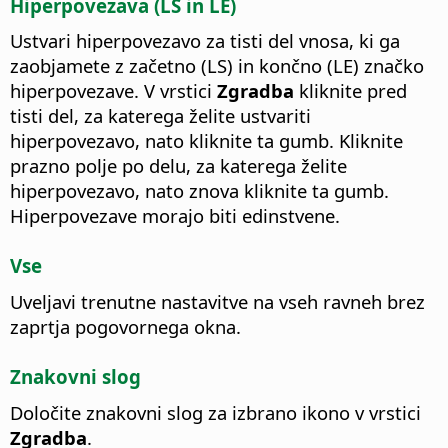
Hiperpovezava (LS in LE)
Ustvari hiperpovezavo za tisti del vnosa, ki ga
zaobjamete z začetno (LS) in končno (LE) značko
hiperpovezave. V vrstici
Zgradba
kliknite pred
tisti del, za katerega želite ustvariti
hiperpovezavo, nato kliknite ta gumb. Kliknite
prazno polje po delu, za katerega želite
hiperpovezavo, nato znova kliknite ta gumb.
Hiperpovezave morajo biti edinstvene.
Vse
Uveljavi trenutne nastavitve na vseh ravneh brez
zaprtja pogovornega okna.
Znakovni slog
Določite znakovni slog za izbrano ikono v vrstici
Zgradba
.