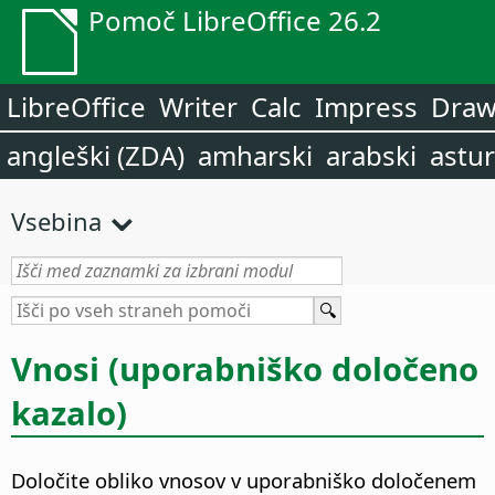
Pomoč LibreOffice 26.2
LibreOffice
Writer
Calc
Impress
Dra
angleški (ZDA)
amharski
arabski
astur
Vsebina
Vnosi (uporabniško določeno
kazalo)
Določite obliko vnosov v uporabniško določenem