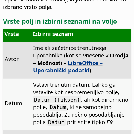
izbrano vrsto polja.
Vrste polj in izbirni seznami na voljo
Vrsta
Izbirni seznam
Ime ali začetnice trenutnega
uporabnika (kot so vnesene v
Orodja
Avtor
– Možnosti
–
LibreOffice –
Uporabniški podatki
).
Vstavi trenutni datum. Lahko ga
vstavite kot nespremenljivo polje,
, ali kot dinamično
Datum (fiksen)
Datum
polje,
, ki se samodejno
Datum
posodablja. Za ročno posodabljanje
polja
pritisnite tipko
.
Datum
F9