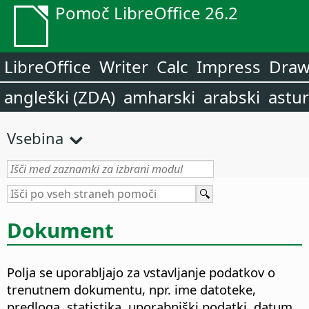
Pomoč LibreOffice 26.2
LibreOffice
Writer
Calc
Impress
Dra
angleški (ZDA)
amharski
arabski
astur
Vsebina
Dokument
Polja se uporabljajo za vstavljanje podatkov o
trenutnem dokumentu, npr. ime datoteke,
predloga, statistika, uporabniški podatki, datum