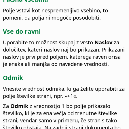
Polje vstavi kot nespremenljivo vsebino, to
pomeni, da polja ni mogoče posodobiti.
Vse do ravni
Uporabite to možnost skupaj z vrsto
Naslov
za
določitev, kateri naslov naj bo prikazan. Prikazani
naslov je prvi pred poljem, katerega raven orisa
je enaka ali manjša od navedene vrednosti.
Odmik
Vnesite vrednost odmika, ki ga želite uporabiti za
polje številke strani, npr. »+1«.
Za
Odmik
z vrednostjo 1 bo polje prikazalo
številko, ki je za ena večja od trenutne številke
strani, vendar samo v primeru, če stran s tako
številko obstaja. Na zadnji strani dokumenta bo