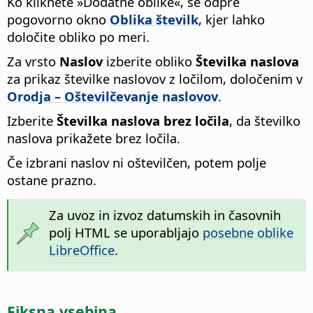
Ko kliknete »Dodatne oblike«, se odpre
pogovorno okno
Oblika številk
, kjer lahko
določite obliko po meri.
Za vrsto
Naslov
izberite obliko
Številka naslova
za prikaz številke naslovov z ločilom, določenim v
Orodja – Oštevilčevanje naslovov
.
Izberite
Številka naslova brez ločila
, da številko
naslova prikažete brez ločila.
Če izbrani naslov ni oštevilčen, potem polje
ostane prazno.
Za uvoz in izvoz datumskih in časovnih
polj HTML se uporabljajo
posebne oblike
LibreOffice
.
Fiksna vsebina