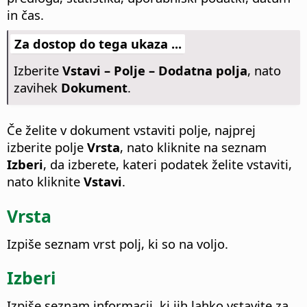
in čas.
Za dostop do tega ukaza ...
Izberite
Vstavi – Polje – Dodatna polja
, nato
zavihek
Dokument
.
Če želite v dokument vstaviti polje, najprej
izberite polje
Vrsta
, nato kliknite na seznam
Izberi
, da izberete, kateri podatek želite vstaviti,
nato kliknite
Vstavi
.
Vrsta
Izpiše seznam vrst polj, ki so na voljo.
Izberi
Izpiše seznam informacij, ki jih lahko vstavite za