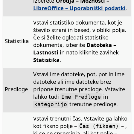
izberete
Orodja – Možnosti
–
LibreOffice – Uporabniški podatki
.
Vstavi statistiko dokumenta, kot je
število strani in besed, v obliki polja.
Če si želite ogledati statistiko
Statistika
dokumenta, izberite
Datoteka –
Lastnosti
in nato kliknite zavihek
Statistika
.
Vstavi ime datoteke, pot, pot in ime
datoteke ali ime datoteke brez
Predloge
pripone trenutne predloge. Vstavite
lahko tudi
in
Ime Predloge
trenutne predloge.
kategorijo
Vstavi trenutni čas. Vstavite ga lahko
kot fiksno polje –
– ,
Čas (fiksen)
ki se ne spreminja, ali kot polje –