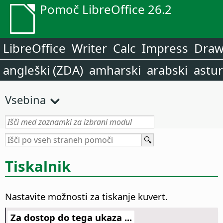
Pomoč LibreOffice 26.2
LibreOffice
Writer
Calc
Impress
Dra
angleški (ZDA)
amharski
arabski
astur
Vsebina
Tiskalnik
Nastavite možnosti za tiskanje kuvert.
Za dostop do tega ukaza ...