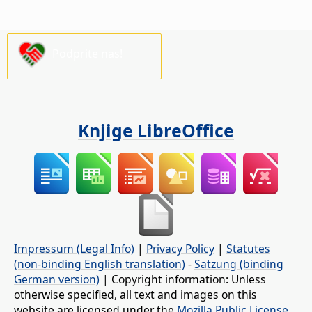
Podprite nas!
Knjige LibreOffice
Impressum (Legal Info)
|
Privacy Policy
|
Statutes
(non-binding English translation)
-
Satzung (binding
German version)
| Copyright information: Unless
otherwise specified, all text and images on this
website are licensed under the
Mozilla Public License