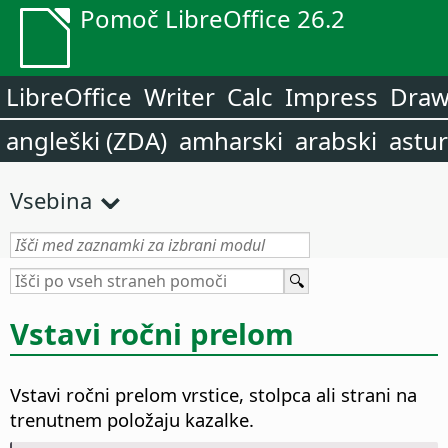
Pomoč LibreOffice 26.2
LibreOffice
Writer
Calc
Impress
Dra
angleški (ZDA)
amharski
arabski
astur
Vsebina
Vstavi ročni prelom
Vstavi ročni prelom vrstice, stolpca ali strani na
trenutnem položaju kazalke.