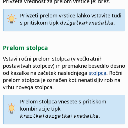
Privzeta vrednost za prelom vrstice je: brez.
Privzeti prelom vrstice lahko vstavite tudi
s pritiskom tipk
.
dvigalka+vnašalka
Prelom stolpca
Vstavi ročni prelom stolpca (v večkratnih
postavitvah stolpcev) in premakne besedilo desno
od kazalke na začetek naslednjega
stolpca
. Ročni
prelom stolpca je označen kot nenatisljiv rob na
vrhu novega stolpca.
Prelom stolpca vnesete s pritiskom
kombinacije tipk
.
krmilka
+dvigalka+vnašalka