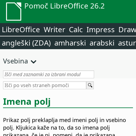
Pomoč LibreOffice 26.2
LibreOffice
Writer
Calc
Impress
Dra
angleški (ZDA)
amharski
arabski
astur
Vsebina
Imena polj
Prikaz polj preklaplja med imeni polj in vsebino
polj.
Kljukica kaže na to, da so imena polj
prikazana, če je ni, pomeni, da je prikazana