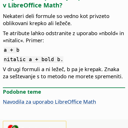
v LibreOffice Math?
Nekateri deli formule so vedno kot privzeto
oblikovani krepko ali ležeče.
Te atribute lahko odstranite z uporabo »nbold« in
»nitalic«. Primer:
a + b
nitalic a + bold b.
V drugi formuli a ni ležeč, b pa je krepak. Znaka
za seštevanje s to metodo ne morete spremeniti.
Podobne teme
Navodila za uporabo LibreOffice Math