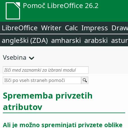
Pomoč LibreOffice 26.2
LibreOffice
Writer
Calc
Impress
Dra
angleški (ZDA)
amharski
arabski
astur
Vsebina
Sprememba privzetih
atributov
Ali je možno spreminjati privzete oblike