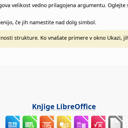
gova velikost vedno prilagojena argumentu. Oglejte si »
enijo, če jih namestite nad dolg simbol.
lnosti strukture. Ko vnašate primere v okno Ukazi, ji
Knjige LibreOffice