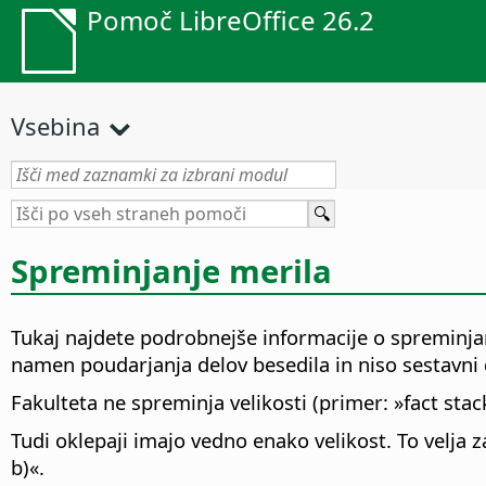
Pomoč LibreOffice 26.2
Vsebina
Spreminjanje merila
Tukaj najdete podrobnejše informacije o spreminja
namen poudarjanja delov besedila in niso sestavni 
Fakulteta ne spreminja velikosti (primer: »fact sta
Tudi oklepaji imajo vedno enako velikost. To velja za
b)«.