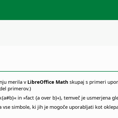
nju merila v
LibreOffice
Math
skupaj s primeri upor
del primerov.)
ck{a#b}« in »fact {a over b}«), temveč je usmerjena g
 vse simbole, ki jih je mogoče uporabljati kot oklepaj