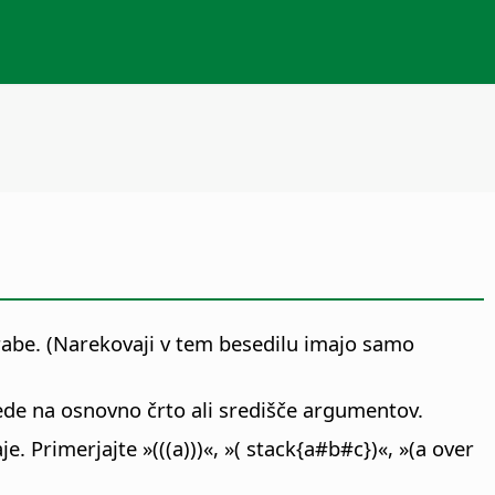
abe. (Narekovaji v tem besedilu imajo samo
lede na osnovno črto ali središče argumentov.
e. Primerjajte »(((a)))«, »( stack{a#b#c})«, »(a over