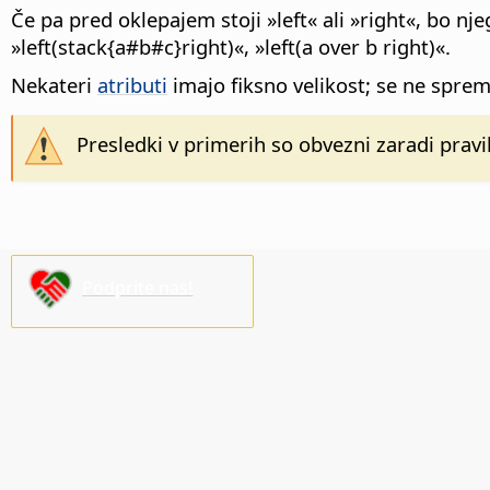
Če pa pred oklepajem stoji »left« ali »right«, bo nje
»left(stack{a#b#c}right)«, »left(a over b right)«.
Nekateri
atributi
imajo fiksno velikost; se ne sprem
Presledki v primerih so obvezni zaradi pravi
Podprite nas!