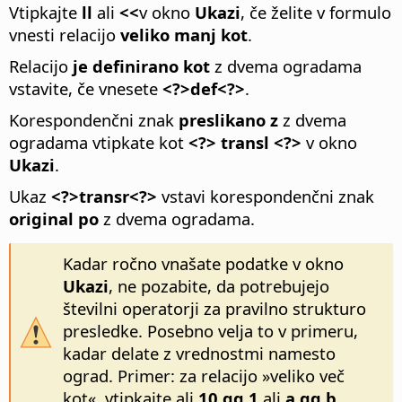
Vtipkajte
ll
ali
<<
v okno
Ukazi
, če želite v formulo
vnesti relacijo
veliko manj kot
.
Relacijo
je definirano kot
z dvema ogradama
vstavite, če vnesete
<?>def<?>
.
Korespondenčni znak
preslikano z
z dvema
ogradama vtipkate kot
<?> transl <?>
v okno
Ukazi
.
Ukaz
<?>transr<?>
vstavi korespondenčni znak
original po
z dvema ogradama.
Kadar ročno vnašate podatke v okno
Ukazi
, ne pozabite, da potrebujejo
številni operatorji za pravilno strukturo
presledke. Posebno velja to v primeru,
kadar delate z vrednostmi namesto
ograd. Primer: za relacijo »veliko več
kot«, vtipkajte ali
10 gg 1
ali
a gg b
.