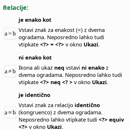
Relacije:
je enako kot
Vstavi znak za enakost (=) z dvema
ogradama.
Neposredno lahko tudi
vtipkate
<?> = <?>
v okno
Ukazi
.
ni enako kot
Ikona ali ukaz
neq
vstavi
ni enako
z
dvema ogradama.
Neposredno lahko tudi
vtipkate
<?> neq <? >
v okno
Ukazi
.
je identično
Vstavi znak za relacijo
identično
(kongruenco) z dvema ogradama.
Neposredno lahko vtipkate tudi
<?> equiv
<?>
v okno
Ukazi
.