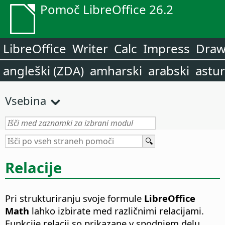
Pomoč LibreOffice 26.2
LibreOffice
Writer
Calc
Impress
Dra
angleški (ZDA)
amharski
arabski
astur
Vsebina
Relacije
Pri strukturiranju svoje formule
LibreOffice
Math
lahko izbirate med različnimi relacijami.
Funkcije relacij so prikazane v spodnjem delu