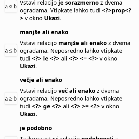
Vstavi relacijo
je sorazmerno
z dvema
ogradama.
Vtipkate lahko tudi
<?>prop<?
>
v okno
Ukazi
.
manjše ali enako
Vstavi relacijo
manjše ali enako
z dvema
ogradama.
Neposredno lahko vtipkate
tudi
<?> le <?>
ali
<?> <= <?>
v okno
Ukazi
.
večje ali enako
Vstavi relacijo
več ali enako
z dvema
ogradama.
Neposredno lahko vtipkate
tudi
<?> ge <?>
ali
<?> >= <?>
v okno
Ukazi
.
je podobno
Ta ikona vstavi relacijo
podobnosti
z