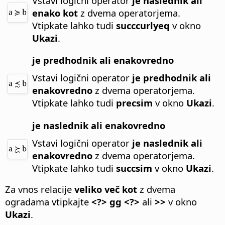
Vstavi logični operator
je naslednik ali
enako kot
z dvema operatorjema.
Vtipkate lahko tudi
succcurlyeq
v okno
Ukazi
.
je predhodnik ali enakovredno
Vstavi logični operator
je predhodnik ali
enakovredno
z dvema operatorjema.
Vtipkate lahko tudi
precsim
v okno
Ukazi
.
je naslednik ali enakovredno
Vstavi logični operator
je naslednik ali
enakovredno
z dvema operatorjema.
Vtipkate lahko tudi
succsim
v okno
Ukazi
.
Za vnos relacije
veliko več kot
z dvema
ogradama vtipkajte
<?> gg <?>
ali
>>
v okno
Ukazi
.