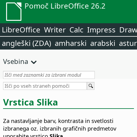
Pomoč LibreOffice 26.2
LibreOffice
Writer
Calc
Impress
Dra
angleški (ZDA)
amharski
arabski
astur
Vsebina
Vrstica Slika
Za nastavljanje barv, kontrasta in svetlosti
izbranega oz. izbranih grafičnih predmetov
uporabite vrstico
Slika
.