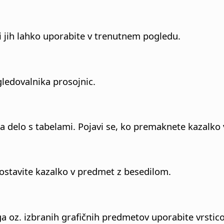
ki jih lahko uporabite v trenutnem pogledu.
ledovalnika prosojnic.
za delo s tabelami. Pojavi se, ko premaknete kazalko 
postavite kazalko v predmet z besedilom.
ega oz. izbranih grafičnih predmetov uporabite vrstic