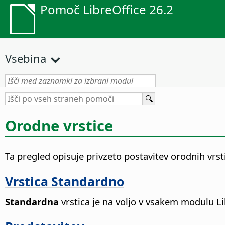
Pomoč LibreOffice 26.2
Vsebina
Orodne vrstice
Ta pregled opisuje privzeto postavitev orodnih vrsti
Vrstica Standardno
Standardna
vrstica je na voljo v vsakem modulu Li