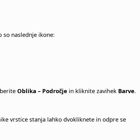
o so naslednje ikone:
zberite
Oblika – Področje
in kliknite zavihek
Barve
.
e vrstice stanja lahko dvokliknete in odpre se