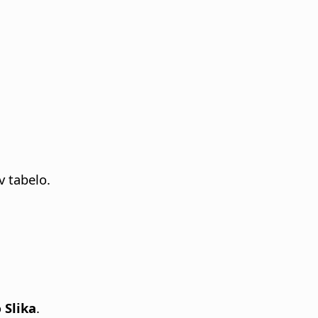
v tabelo.
o
Slika
.