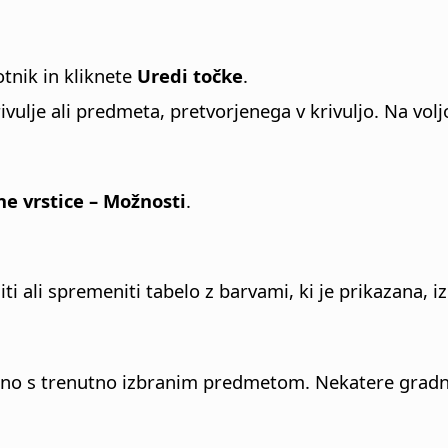
tnik in kliknete
Uredi točke
.
ivulje ali predmeta, pretvorjenega v krivuljo. Na volj
e vrstice – Možnosti
.
diti ali spremeniti tabelo z barvami, ki je prikazana, i
čno s trenutno izbranim predmetom. Nekatere gradnik