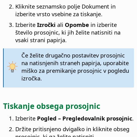
Kliknite seznamsko polje Dokument in
izberite vrsto vsebine za tiskanje.
Izberite
Izročki
ali
Opombe
in izberite
število prosojnic, ki jih želite natisniti na
vsaki strani papirja.
Če želite drugačno postavitev prosojnic
na natisnjenih straneh papirja, uporabite
miško za premikanje prosojnic v pogledu
izročka.
Tiskanje obsega prosojnic
Izberite
Pogled – Pregledovalnik prosojnic
.
Držite pritisnjeno dvigalko in kliknite obseg
prosojnic, ki ga želite natisniti.