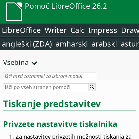
Pomoč LibreOffice 26.2
LibreOffice
Writer
Calc
Impress
Dra
angleški (ZDA)
amharski
arabski
astur
Vsebina
Tiskanje predstavitev
Privzete nastavitve tiskalnika
Za nastavitev privzetih možnosti tiskanja za