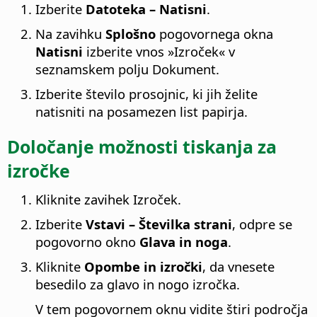
Izberite
Datoteka – Natisni
.
Na zavihku
Splošno
pogovornega okna
Natisni
izberite vnos »Izroček« v
seznamskem polju Dokument.
Izberite število prosojnic, ki jih želite
natisniti na posamezen list papirja.
Določanje možnosti tiskanja za
izročke
Kliknite zavihek Izroček.
Izberite
Vstavi – Številka strani
, odpre se
pogovorno okno
Glava in noga
.
Kliknite
Opombe in izročki
, da vnesete
besedilo za glavo in nogo izročka.
V tem pogovornem oknu vidite štiri področja