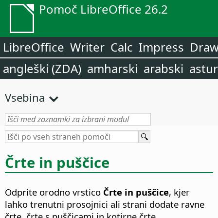
Pomoč LibreOffice 26.2
LibreOffice
Writer
Calc
Impress
Dra
angleški (ZDA)
amharski
arabski
astur
Vsebina
Črte in puščice
Odprite orodno vrstico
Črte in puščice
, kjer
lahko trenutni prosojnici ali strani dodate ravne
črte, črte s puščicami in kotirne črte.