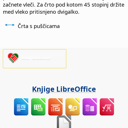
začnete vleči. Za črto pod kotom 45 stopinj držite
med vleko pritisnjeno dvigalko.
Črta s puščicama
Podprite nas!
Knjige LibreOffice