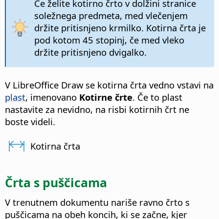
Če želite kotirno črto v dolžini stranice
soležnega predmeta, med vlečenjem
držite pritisnjeno
krmilko
. Kotirna črta je
pod kotom 45 stopinj, če med vleko
držite pritisnjeno dvigalko.
V LibreOffice Draw se kotirna črta vedno vstavi na
plast
, imenovano
Kotirne črte
. Če to plast
nastavite za nevidno, na risbi kotirnih črt ne
boste videli.
Kotirna črta
Črta s puščicama
V trenutnem dokumentu nariše ravno črto s
puščicama na obeh koncih, ki se začne, kjer