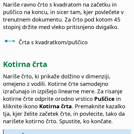
Nariše ravno črto s kvadratom na začetku in
puščico na koncu, in sicer tam, kjer povlečete v
trenutnem dokumentu. Za črto pod kotom 45
stopinj držite med vleko pritisnjeno dvigalko.
Črta s kvadratkom/puščico
Kotirna črta
Nariše črto, ki prikaže dolžino v dimenziji,
omejeno z vodili.
Kotirne črte samodejno
izračunajo in izpišejo linearne mere. Za risanje
kotirne črte odprite orodno vrstico
Puščice
in
kliknite ikono
Kotirna črta
. Premaknite kazalko
tja, kjer želite začetek črte, in povlecite, tako da
narišete kotirno črto. Spustite, ko končate.