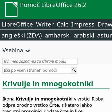
Pomoč LibreOffice 26.2
LibreOffice
Writer
Calc
Impress
Dra
angleški (ZDA)
amharski
arabski
astur
Vsebina
Krivulje in mnogokotniki
Ikona
Krivulja in mnogokotniki
v vrstici Risba
odpre orodno vrstico
Črte
, s katero lahko
trenutni prosojnici dodate črte in like.