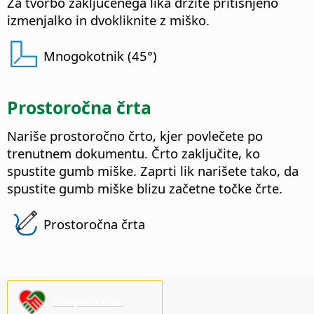
Za tvorbo zaključenega lika držite pritisnjeno
izmenjalko
in dvokliknite z miško.
Mnogokotnik (45°)
Prostoročna črta
Nariše prostoročno črto, kjer povlečete po
trenutnem dokumentu. Črto zaključite, ko
spustite gumb miške. Zaprti lik narišete tako, da
spustite gumb miške blizu začetne točke črte.
Prostoročna črta
Podprite nas!