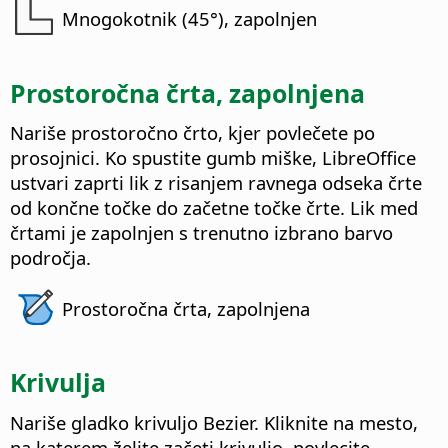
Mnogokotnik (45°), zapolnjen
Prostoročna črta, zapolnjena
Nariše prostoročno črto, kjer povlečete po
prosojnici. Ko spustite gumb miške, LibreOffice
ustvari zaprti lik z risanjem ravnega odseka črte
od končne točke do začetne točke črte. Lik med
črtami je zapolnjen s trenutno izbrano barvo
področja.
Prostoročna črta, zapolnjena
Krivulja
Nariše gladko krivuljo Bezier. Kliknite na mesto,
na katerem želite začeti krivuljo, povlecite,