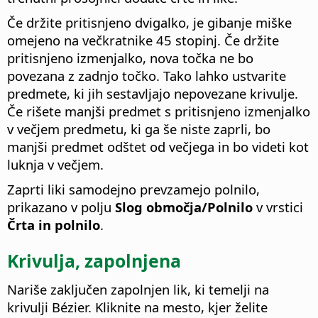
Če držite pritisnjeno dvigalko, je gibanje miške
omejeno na večkratnike 45 stopinj. Če držite
pritisnjeno
izmenjalko
, nova točka ne bo
povezana z zadnjo točko. Tako lahko ustvarite
predmete, ki jih sestavljajo nepovezane krivulje.
Če rišete manjši predmet s pritisnjeno
izmenjalko
v večjem predmetu, ki ga še niste zaprli, bo
manjši predmet odštet od večjega in bo videti kot
luknja v večjem.
Zaprti liki samodejno prevzamejo polnilo,
prikazano v polju
Slog območja/Polnilo
v vrstici
Črta in polnilo
.
Krivulja, zapolnjena
Nariše zaključen zapolnjen lik, ki temelji na
krivulji Bézier. Kliknite na mesto, kjer želite