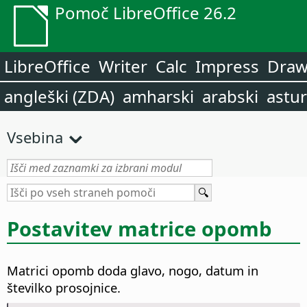
Pomoč LibreOffice 26.2
LibreOffice
Writer
Calc
Impress
Dra
angleški (ZDA)
amharski
arabski
astur
Vsebina
Postavitev matrice opomb
Matrici opomb doda glavo, nogo, datum in
številko prosojnice.