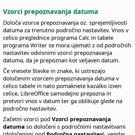
Vzorci prepoznavanja datuma
Določa vzorce prepoznavanja oz. sprejemljivosti
datuma za trenutno področno nastavitev. Vnos v
celico preglednice programa Calc in tabele
programa Writer se mora ujemati z od področnih
nastavitev odvisnimi vzorci prepoznavanja
datuma, da je prepoznan kot veljaven datum.
Če vnesete števke in znake, ki ustrezajo
določenim vzorcem prepoznavanja datuma v
celico tabele in nato pomaknete kazalko izven
celice, LibreOffice samodejno prepozna in
pretvori vnos v datum ter ga oblikuje glede na
področno nastavitev.
Začetni vzorci pod
Vzorci prepoznavanja
datuma
so določeni s področnimi nastavitvami
(določenimi pod
Področna nastavitev
), vendar