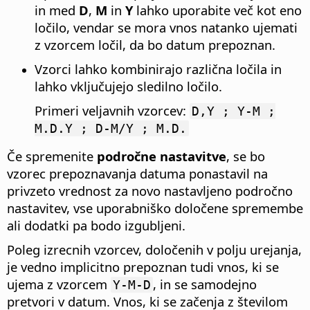
in med
D
,
M
in
Y
lahko uporabite več kot eno
ločilo, vendar se mora vnos natanko ujemati
z vzorcem ločil, da bo datum prepoznan.
Vzorci lahko kombinirajo različna ločila in
lahko vključujejo sledilno ločilo.
Primeri veljavnih vzorcev:
D,Y ; Y-M ;
M.D.Y ; D-M/Y ; M.D.
Če spremenite
področne nastavitve
, se bo
vzorec prepoznavanja datuma ponastavil na
privzeto vrednost za novo nastavljeno področno
nastavitev, vse uporabniško določene spremembe
ali dodatki pa bodo izgubljeni.
Poleg izrecnih vzorcev, določenih v polju urejanja,
je vedno implicitno prepoznan tudi vnos, ki se
ujema z vzorcem
, in se samodejno
Y-M-D
pretvori v datum. Vnos, ki se začenja z številom