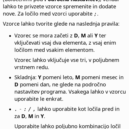
lahko te privzete vzorce spremenite in dodate
nove. Za ločilo med vzorci uporabite
.
;
Vzorce lahko tvorite glede na naslednja pravila:
Vzorec se mora začeti z
D
,
M
ali
Y
ter
vključevati vsaj dva elementa, z vsaj enim
ločilom med vsakim elementom.
Vzorec lahko vključuje vse tri, v poljubnem
vrstnem redu.
Skladnja:
Y
pomeni leto,
M
pomeni mesec in
D
pomeni dan, ne glede na področno
nastavitev programa. Vsakega lahko v vzorcu
uporabite le enkrat.
lahko uporabite kot ločila pred in
.
-
:
/
,
za
D
,
M
in
Y
.
Uporabite lahko poljubno kombinacijo ločil