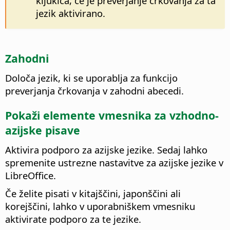
kljukica, če je preverjanje črkovanja za ta
jezik aktivirano.
Zahodni
Določa jezik, ki se uporablja za funkcijo
preverjanja črkovanja v zahodni abecedi.
Pokaži elemente vmesnika za vzhodno-
azijske pisave
Aktivira podporo za azijske jezike. Sedaj lahko
spremenite ustrezne nastavitve za azijske jezike v
LibreOffice
.
Če želite pisati v kitajščini, japonščini ali
korejščini, lahko v uporabniškem vmesniku
aktivirate podporo za te jezike.