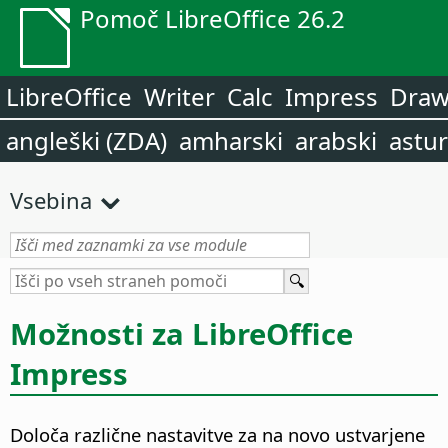
Pomoč LibreOffice 26.2
LibreOffice
Writer
Calc
Impress
Dra
angleški (ZDA)
amharski
arabski
astur
Vsebina
Možnosti za LibreOffice
Impress
Določa različne nastavitve za na novo ustvarjene