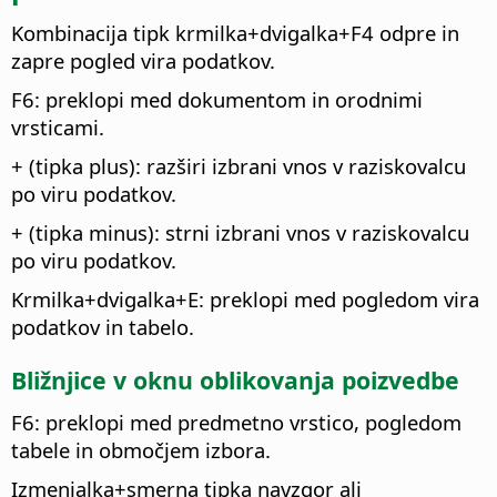
Kombinacija tipk
krmilka
+dvigalka+F4 odpre in
zapre pogled vira podatkov.
F6: preklopi med dokumentom in orodnimi
vrsticami.
+ (tipka plus): razširi izbrani vnos v raziskovalcu
po viru podatkov.
+ (tipka minus): strni izbrani vnos v raziskovalcu
po viru podatkov.
Krmilka
+dvigalka+E: preklopi med pogledom vira
podatkov in tabelo.
Bližnjice v oknu oblikovanja poizvedbe
F6: preklopi med predmetno vrstico, pogledom
tabele in območjem izbora.
Izmenjalka
+smerna tipka navzgor ali