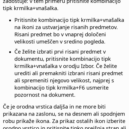
zadostuje: v tem primeru pritisnite kombinacijo
tipk
krmilka
+vnašalka.
Pritisnite kombinacijo tipk
krmilka
+vnašalka
na ikoni za ustvarjanje risanih predmetov.
Risani predmet bo v vnaprej določeni
velikosti umeščen v sredino pogleda.
Če želite izbrati prvi risani predmet v
dokumentu, pritisnite kombinacijo tipk
krmilka
+vnašalka v orodju Izbor. Če želite
urediti ali premakniti izbrani risani predmet
ali spremeniti njegovo velikost, najprej s
kombinacijo tipk
krmilka
+F6 usmerite
pozornost na dokument.
Če je orodna vrstica daljša in ne more biti
prikazana na zaslonu, se na desnem ali spodnjem
robu prikaže ikona. Za prikaz ostalih ikon izberite
orodno vrstico in pritisnite tipko prejšnja stran ali