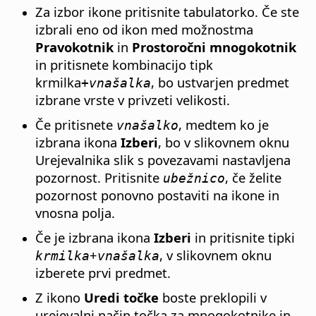
Za izbor ikone pritisnite tabulatorko. Če ste
izbrali eno od ikon med možnostma
Pravokotnik
in
Prostoročni mnogokotnik
in pritisnete kombinacijo tipk
krmilka
, bo ustvarjen predmet
+vnašalka
izbrane vrste v privzeti velikosti.
Če pritisnete
, medtem ko je
vnašalko
izbrana ikona
Izberi
, bo v slikovnem oknu
Urejevalnika slik s povezavami nastavljena
pozornost. Pritisnite
, če želite
ubežnico
pozornost ponovno postaviti na ikone in
vnosna polja.
Če je izbrana ikona
Izberi
in pritisnite tipki
+
, v slikovnem oknu
krmilka
vnašalka
izberete prvi predmet.
Z ikono
Uredi točke
boste preklopili v
urejevalni način točka za mnogokotnike in