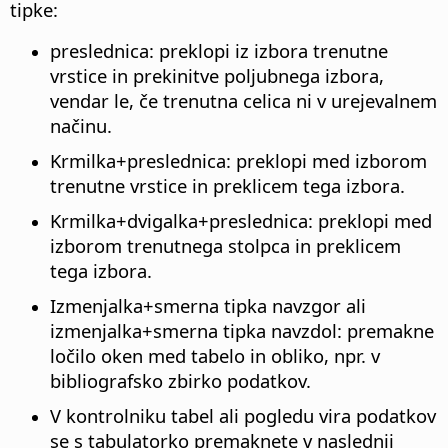
tipke:
preslednica: preklopi iz izbora trenutne
vrstice in prekinitve poljubnega izbora,
vendar le, če trenutna celica ni v urejevalnem
načinu.
Krmilka
+preslednica: preklopi med izborom
trenutne vrstice in preklicem tega izbora.
Krmilka
+dvigalka+preslednica: preklopi med
izborom trenutnega stolpca in preklicem
tega izbora.
Izmenjalka
+smerna tipka navzgor ali
izmenjalka
+smerna tipka navzdol: premakne
ločilo oken med tabelo in obliko, npr. v
bibliografsko zbirko podatkov.
V kontrolniku tabel ali pogledu vira podatkov
se s tabulatorko premaknete v naslednji