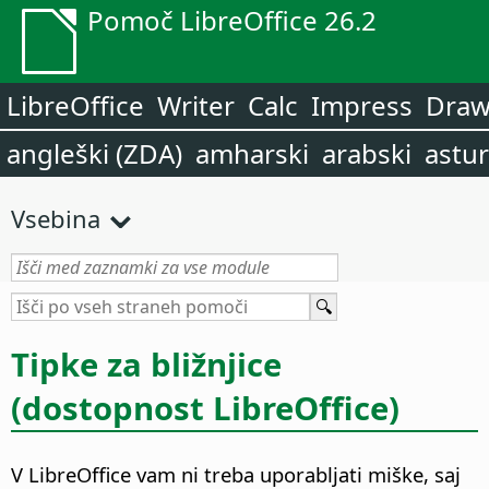
Pomoč LibreOffice 26.2
LibreOffice
Writer
Calc
Impress
Dra
angleški (ZDA)
amharski
arabski
astur
Vsebina
Tipke za bližnjice
(dostopnost
LibreOffice
)
V
LibreOffice
vam ni treba uporabljati miške, saj