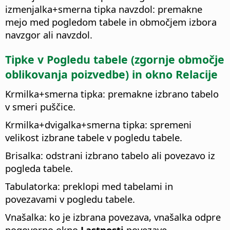
izmenjalka
+smerna tipka navzdol: premakne
mejo med pogledom tabele in območjem izbora
navzgor ali navzdol.
Tipke v Pogledu tabele (zgornje območje
oblikovanja poizvedbe) in okno Relacije
Krmilka
+smerna tipka: premakne izbrano tabelo
v smeri puščice.
Krmilka
+dvigalka+smerna tipka: spremeni
velikost izbrane tabele v pogledu tabele.
Brisalka: odstrani izbrano tabelo ali povezavo iz
pogleda tabele.
Tabulatorka: preklopi med tabelami in
povezavami v pogledu tabele.
Vnašalka: ko je izbrana povezava, vnašalka odpre
pogovorno okno
Lastnosti
povezave.