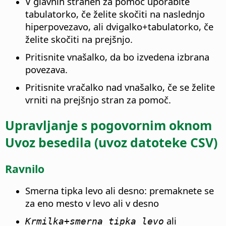
V glavnih straneh za pomoč uporabite
tabulatorko, če želite skočiti na naslednjo
hiperpovezavo, ali dvigalko+tabulatorko, če
želite skočiti na prejšnjo.
Pritisnite vnašalko, da bo izvedena izbrana
povezava.
Pritisnite vračalko nad vnašalko, če se želite
vrniti na prejšnjo stran za pomoč.
Upravljanje s pogovornim oknom
Uvoz besedila (uvoz datoteke CSV)
Ravnilo
Smerna tipka levo ali desno: premaknete se
za eno mesto v levo ali v desno
ali
Krmilka
+smerna tipka levo