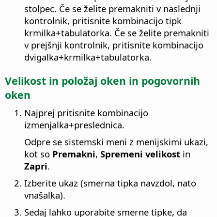
stolpec. Če se želite premakniti v naslednji
kontrolnik, pritisnite kombinacijo tipk
krmilka
+tabulatorka. Če se želite premakniti
v prejšnji kontrolnik, pritisnite kombinacijo
dvigalka+
krmilka
+tabulatorka.
Velikost in položaj oken in pogovornih
oken
Najprej pritisnite kombinacijo
izmenjalka
+preslednica.
Odpre se sistemski meni z menijskimi ukazi,
kot so
Premakni
,
Spremeni velikost
in
Zapri
.
Izberite ukaz (smerna tipka navzdol, nato
vnašalka).
Sedaj lahko uporabite smerne tipke, da