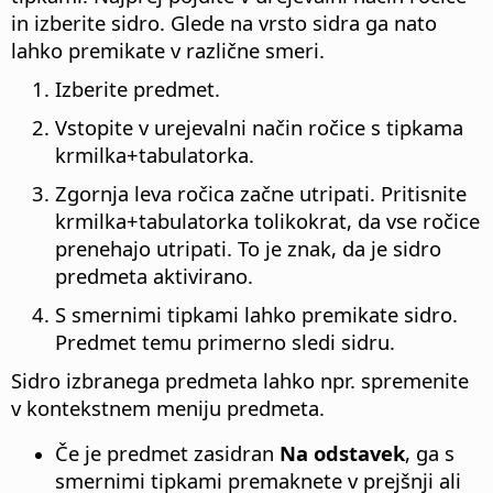
in izberite sidro. Glede na vrsto sidra ga nato
lahko premikate v različne smeri.
Izberite predmet.
Vstopite v urejevalni način ročice s tipkama
krmilka
+tabulatorka.
Zgornja leva ročica začne utripati. Pritisnite
krmilka
+tabulatorka tolikokrat, da vse ročice
prenehajo utripati. To je znak, da je sidro
predmeta aktivirano.
S smernimi tipkami lahko premikate sidro.
Predmet temu primerno sledi sidru.
Sidro izbranega predmeta lahko npr. spremenite
v kontekstnem meniju predmeta.
Če je predmet zasidran
Na odstavek
, ga s
smernimi tipkami premaknete v prejšnji ali