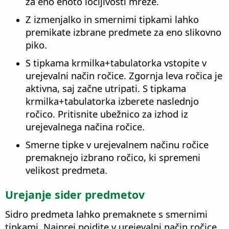
za eno enoto ločljivosti mreže.
Z
izmenjalko
in smernimi tipkami lahko
premikate izbrane predmete za eno slikovno
piko.
S tipkama
krmilka
+tabulatorka vstopite v
urejevalni način ročice. Zgornja leva ročica je
aktivna, saj začne utripati. S tipkama
krmilka
+tabulatorka izberete naslednjo
ročico. Pritisnite ubežnico za izhod iz
urejevalnega načina ročice.
Smerne tipke v urejevalnem načinu ročice
premaknejo izbrano ročico, ki spremeni
velikost predmeta.
Urejanje sider predmetov
Sidro predmeta lahko premaknete s smernimi
tipkami. Najprej pojdite v urejevalni način ročice