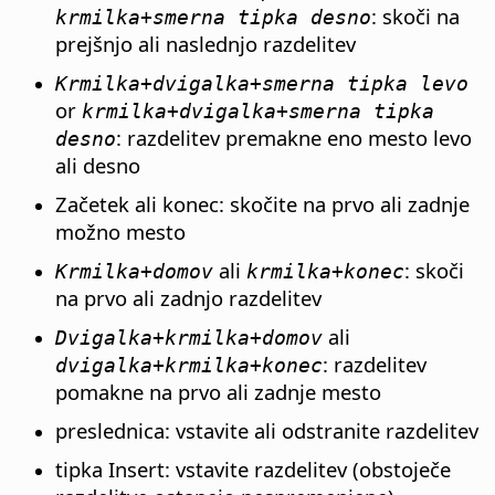
: skoči na
krmilka
+smerna tipka desno
prejšnjo ali naslednjo razdelitev
Krmilka
+dvigalka+smerna tipka levo
or
krmilka
+dvigalka+smerna tipka
: razdelitev premakne eno mesto levo
desno
ali desno
Začetek ali konec: skočite na prvo ali zadnje
možno mesto
ali
: skoči
Krmilka
+domov
krmilka
+konec
na prvo ali zadnjo razdelitev
ali
Dvigalka+
krmilka
+domov
: razdelitev
dvigalka+
krmilka
+konec
pomakne na prvo ali zadnje mesto
preslednica: vstavite ali odstranite razdelitev
tipka Insert: vstavite razdelitev (obstoječe