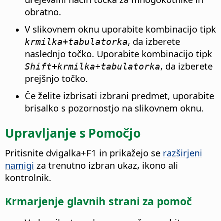
obratno.
V slikovnem oknu uporabite kombinacijo tipk
, da izberete
krmilka
+tabulatorka
naslednjo točko. Uporabite kombinacijo tipk
, da izberete
Shift+
krmilka
+tabulatorka
prejšnjo točko.
Če želite izbrisati izbrani predmet, uporabite
brisalko s pozornostjo na slikovnem oknu.
Upravljanje s Pomočjo
Pritisnite dvigalka+F1 in prikažejo se
razširjeni
namigi
za trenutno izbran ukaz, ikono ali
kontrolnik.
Krmarjenje glavnih strani za pomoč