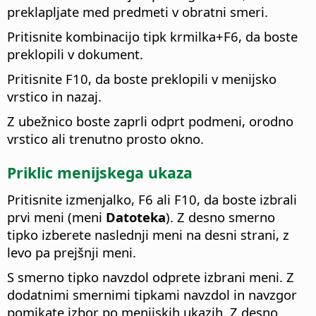
preklapljate med predmeti v obratni smeri.
Pritisnite kombinacijo tipk
krmilka
+F6, da boste
preklopili v dokument.
Pritisnite F10, da boste preklopili v menijsko
vrstico in nazaj.
Z ubežnico boste zaprli odprt podmeni, orodno
vrstico ali trenutno prosto okno.
Priklic menijskega ukaza
Pritisnite
izmenjalko
, F6 ali F10, da boste izbrali
prvi meni (meni
Datoteka
). Z desno smerno
tipko izberete naslednji meni na desni strani, z
levo pa prejšnji meni.
S smerno tipko navzdol odprete izbrani meni. Z
dodatnimi smernimi tipkami navzdol in navzgor
pomikate izbor po menijskih ukazih. Z desno