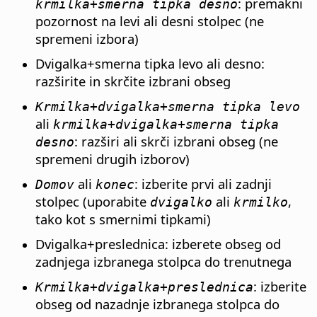
: premakni
krmilka
+smerna tipka desno
pozornost na levi ali desni stolpec (ne
spremeni izbora)
Dvigalka+smerna tipka levo ali desno:
razširite in skrčite izbrani obseg
Krmilka
+dvigalka+smerna tipka levo
ali
krmilka
+dvigalka+smerna tipka
: razširi ali skrči izbrani obseg (ne
desno
spremeni drugih izborov)
ali
: izberite prvi ali zadnji
Domov
konec
stolpec (uporabite
ali
,
dvigalko
krmilko
tako kot s smernimi tipkami)
Dvigalka+preslednica: izberete obseg od
zadnjega izbranega stolpca do trenutnega
: izberite
Krmilka
+dvigalka+preslednica
obseg od nazadnje izbranega stolpca do