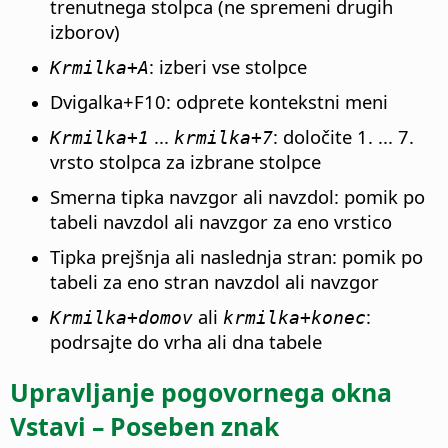
trenutnega stolpca (ne spremeni drugih
izborov)
: izberi vse stolpce
Krmilka
+A
Dvigalka+F10: odprete kontekstni meni
...
: določite 1. ... 7.
Krmilka
+1
krmilka
+7
vrsto stolpca za izbrane stolpce
Smerna tipka navzgor ali navzdol: pomik po
tabeli navzdol ali navzgor za eno vrstico
Tipka prejšnja ali naslednja stran: pomik po
tabeli za eno stran navzdol ali navzgor
ali
:
Krmilka
+domov
krmilka
+konec
podrsajte do vrha ali dna tabele
Upravljanje pogovornega okna
Vstavi – Poseben znak