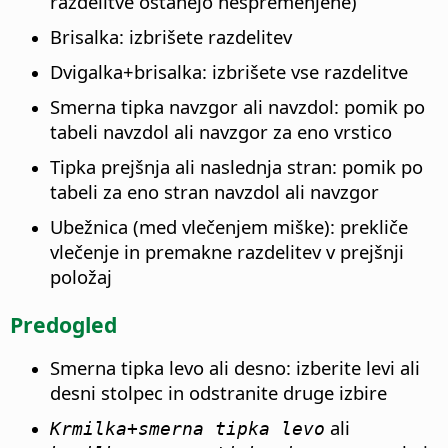
razdelitve ostanejo nespremenjene)
Brisalka: izbrišete razdelitev
Dvigalka+brisalka: izbrišete vse razdelitve
Smerna tipka navzgor ali navzdol: pomik po
tabeli navzdol ali navzgor za eno vrstico
Tipka prejšnja ali naslednja stran: pomik po
tabeli za eno stran navzdol ali navzgor
Ubežnica (med vlečenjem miške): prekliče
vlečenje in premakne razdelitev v prejšnji
položaj
Predogled
Smerna tipka levo ali desno: izberite levi ali
desni stolpec in odstranite druge izbire
ali
Krmilka
+smerna tipka levo