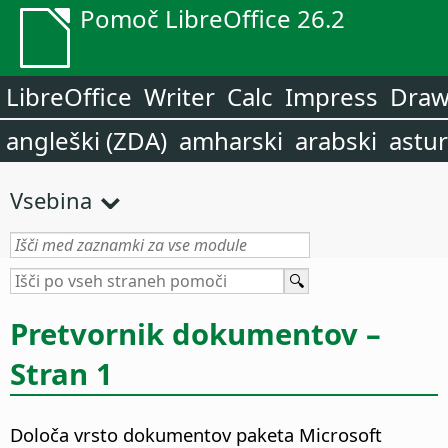
Pomoč LibreOffice 26.2
LibreOffice
Writer
Calc
Impress
Dra
angleški (ZDA)
amharski
arabski
astur
Vsebina
Pretvornik dokumentov –
Stran 1
Določa vrsto dokumentov paketa Microsoft