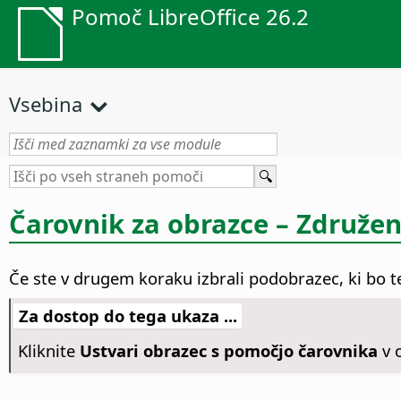
Pomoč LibreOffice 26.2
Vsebina
Čarovnik za obrazce – Združen
Če ste v drugem koraku izbrali podobrazec, ki bo tem
Za dostop do tega ukaza ...
Kliknite
Ustvari obrazec s pomočjo čarovnika
v 