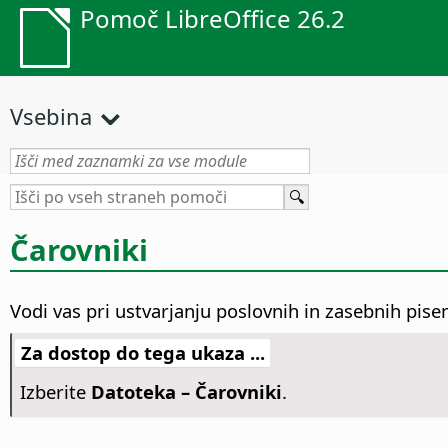
Pomoč LibreOffice 26.2
Vsebina
Čarovniki
Vodi vas pri ustvarjanju poslovnih in zasebnih pise
Za dostop do tega ukaza ...
Izberite
Datoteka – Čarovniki
.