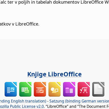
lc ter v poljih in tabelah dokumentov LibreOffice Wr
atkov v LibreOffice.
Knjige LibreOffice
nding English translation)
-
Satzung (binding German versio
ozilla Public License v2.0
. “LibreOffice” and “The Document F