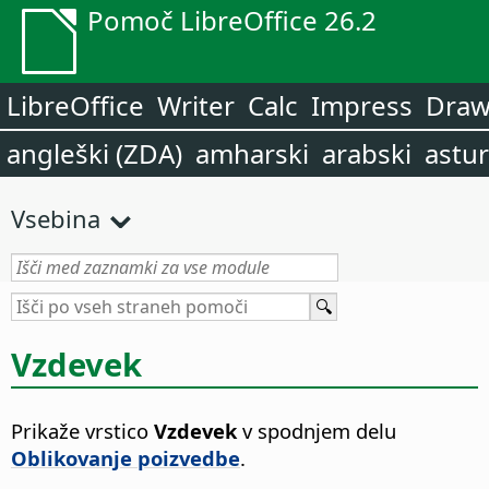
Pomoč LibreOffice 26.2
LibreOffice
Writer
Calc
Impress
Dra
angleški (ZDA)
amharski
arabski
astur
Vsebina
Vzdevek
Prikaže vrstico
Vzdevek
v spodnjem delu
Oblikovanje poizvedbe
.