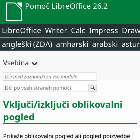
Pomoč LibreOffice 26.2
LibreOffice
Writer
Calc
Impress
Dra
angleški (ZDA)
amharski
arabski
astur
Vsebina
Vključi/izključi oblikovalni
pogled
Prikaže oblikovalni pogled ali pogled poizvedbe