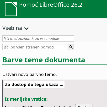
Pomoč LibreOffice 26.2
Vsebina
Barve teme dokumenta
Ustvari novo barvno temo.
Za dostop do tega ukaza ...
Iz menijske vrstice: