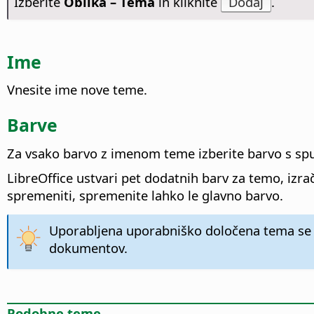
Izberite
Oblika – Tema
in kliknite
Dodaj
.
Ime
Vnesite ime nove teme.
Barve
Za vsako barvo z imenom teme izberite barvo s sp
LibreOffice ustvari pet dodatnih barv za temo, izra
spremeniti, spremenite lahko le glavno barvo.
Uporabljena uporabniško določena tema se 
dokumentov.
Podobne teme