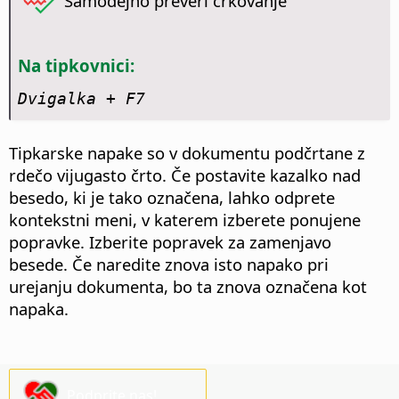
Samodejno preveri črkovanje
Na tipkovnici:
Dvigalka + F7
Tipkarske napake so v dokumentu podčrtane z
rdečo vijugasto črto. Če postavite kazalko nad
besedo, ki je tako označena, lahko odprete
kontekstni meni, v katerem izberete ponujene
popravke. Izberite popravek za zamenjavo
besede. Če naredite znova isto napako pri
urejanju dokumenta, bo ta znova označena kot
napaka.
Podprite nas!