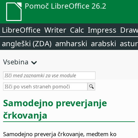
Pomoč LibreOffice 26.2
LibreOffice
Writer
Calc
Impress
Dra
angleški (ZDA)
amharski
arabski
astur
Vsebina
Samodejno preverjanje
črkovanja
Samodejno preverja črkovanje, medtem ko