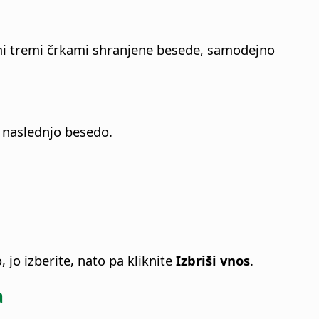
vimi tremi črkami shranjene besede, samodejno
i naslednjo besedo.
jo izberite, nato pa kliknite
Izbriši vnos
.
a