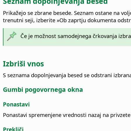
Seznam dopolnjevanja besed
Prikažejo se zbrane besede. Seznam ostane na volj
trenutni seji, izberite »Ob zaprtju dokumenta ods
Če je možnost samodejnega črkovanja izbran
Izbriši vnos
S seznama dopolnjevanja besed se odstrani izbran
Gumbi pogovornega okna
Ponastavi
Ponastavi spremenjene vrednosti nazaj na privzete
Prekliči