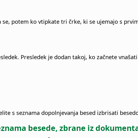
 se, potem ko vtipkate tri črke, ki se ujemajo s pr
esledek.
Presledek je dodan takoj, ko začnete vnašat
te s seznama dopolnjevanja besed izbrisati besedo, 
seznama besede, zbrane iz dokument