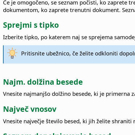
Če je omogočeno, se seznam počisti, ko zaprete t
dokumentom, ko zaprete trenutni dokument. Seznam
Sprejmi s tipko
Izberite tipko, po katerem naj se sprejema samode
Pritisnite ubežnico, če želite odkloniti dopo
Najm. dolžina besede
Vnesite najmanjšo dolžino besede, ki je primerna 
Največ vnosov
Vnesite največje število besed, ki jih želite shrani