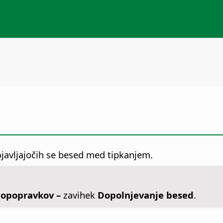
javljajočih se besed med tipkanjem.
mopopravkov –
zavihek
Dopolnjevanje besed
.