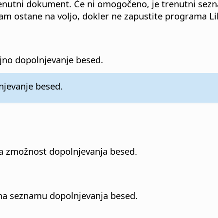
renutni dokument. Če ni omogočeno, je trenutni sez
 ostane na voljo, dokler ne zapustite programa Lib
jno dopolnjevanje besed.
lnjevanje besed.
za zmožnost dopolnjevanja besed.
ti na seznamu dopolnjevanja besed.