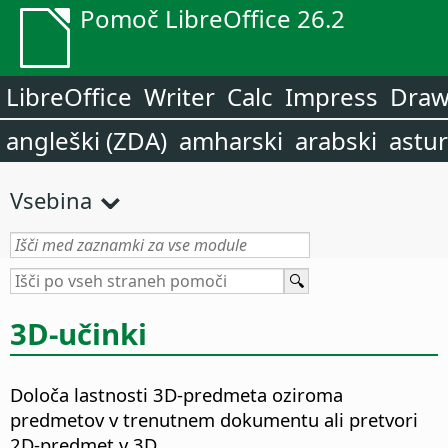
Pomoč LibreOffice 26.2
LibreOffice
Writer
Calc
Impress
Dra
angleški (ZDA)
amharski
arabski
astur
Vsebina
3D-učinki
Določa lastnosti 3D-predmeta oziroma
predmetov v trenutnem dokumentu ali pretvori
2D-predmet v 3D.