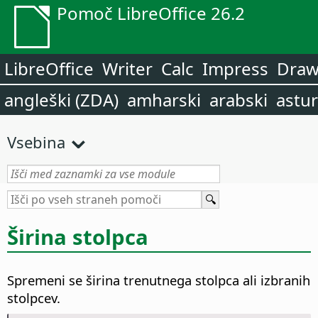
Pomoč LibreOffice 26.2
LibreOffice
Writer
Calc
Impress
Dra
angleški (ZDA)
amharski
arabski
astur
Vsebina
Širina stolpca
Spremeni se širina trenutnega stolpca ali izbranih
stolpcev.