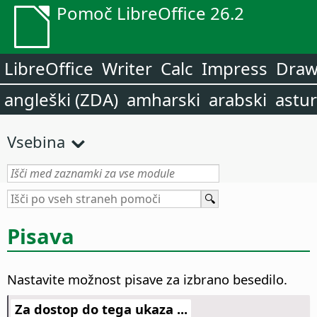
Pomoč LibreOffice 26.2
LibreOffice
Writer
Calc
Impress
Dra
angleški (ZDA)
amharski
arabski
astur
Vsebina
Pisava
Nastavite možnost pisave za izbrano besedilo.
Za dostop do tega ukaza ...