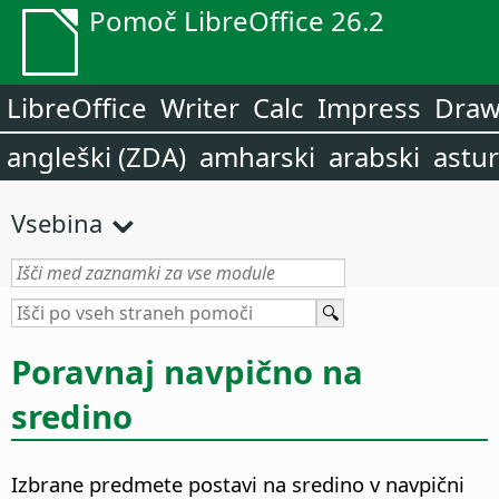
Pomoč LibreOffice 26.2
LibreOffice
Writer
Calc
Impress
Dra
angleški (ZDA)
amharski
arabski
astur
Vsebina
Poravnaj navpično na
sredino
Izbrane predmete postavi na sredino v navpični