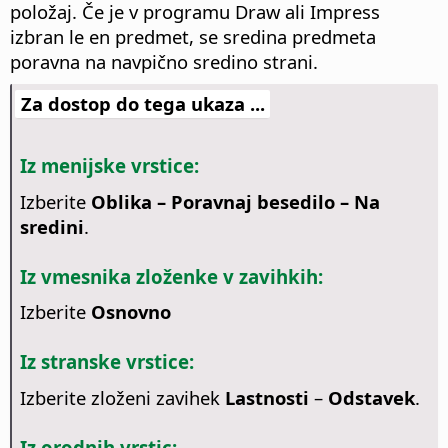
položaj. Če je v programu Draw ali Impress
izbran le en predmet, se sredina predmeta
poravna na navpično sredino strani.
Za dostop do tega ukaza ...
Iz menijske vrstice:
Izberite
Oblika – Poravnaj besedilo – Na
sredini
.
Iz vmesnika zloženke v zavihkih:
Izberite
Osnovno
Iz stranske vrstice:
Izberite zloženi zavihek
Lastnosti
–
Odstavek
.
Iz orodnih vrstic: