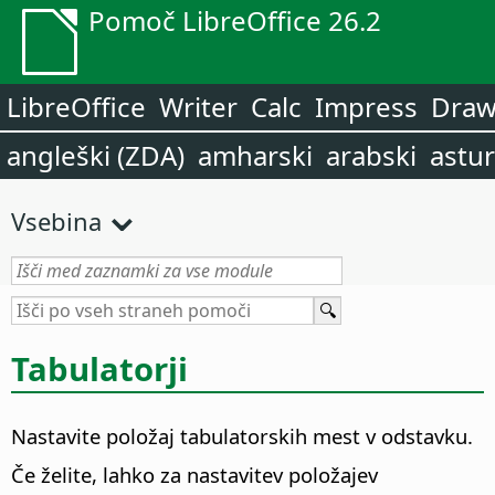
Pomoč LibreOffice 26.2
LibreOffice
Writer
Calc
Impress
Dra
angleški (ZDA)
amharski
arabski
astur
Vsebina
Tabulatorji
Nastavite položaj tabulatorskih mest v odstavku.
Če želite, lahko za nastavitev položajev