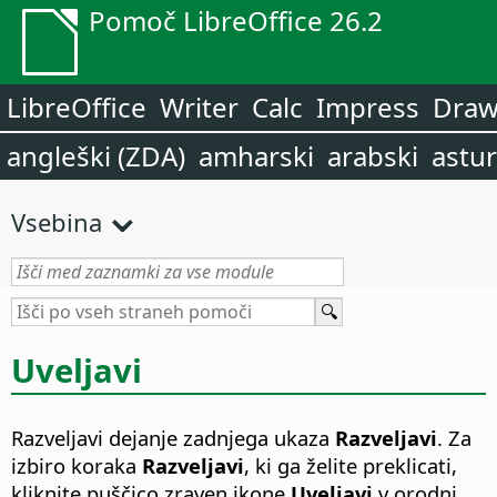
Pomoč LibreOffice 26.2
LibreOffice
Writer
Calc
Impress
Dra
angleški (ZDA)
amharski
arabski
astur
Vsebina
Uveljavi
Razveljavi dejanje zadnjega ukaza
Razveljavi
. Za
izbiro koraka
Razveljavi
, ki ga želite preklicati,
kliknite puščico zraven ikone
Uveljavi
v orodni