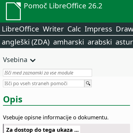
Pomoč LibreOffice 26.2
LibreOffice
Writer
Calc
Impress
Dra
angleški (ZDA)
amharski
arabski
astur
Vsebina
Opis
Vsebuje opisne informacije o dokumentu.
Za dostop do tega ukaza ...