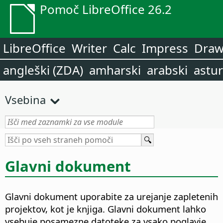
Pomoč LibreOffice 26.2
LibreOffice
Writer
Calc
Impress
Dra
angleški (ZDA)
amharski
arabski
astur
Vsebina
Glavni dokument
Glavni dokument uporabite za urejanje zapletenih
projektov, kot je knjiga.
Glavni dokument lahko
vsebuje posamezne datoteke za vsako poglavje