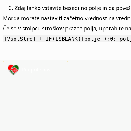
Zdaj lahko vstavite besedilno polje in ga povež
Morda morate nastaviti začetno vrednost na vrednos
Če so v stolpcu stroškov prazna polja, uporabite na
[VsotStro] + IF(ISBLANK([polje]);0;[pol
Podprite nas!