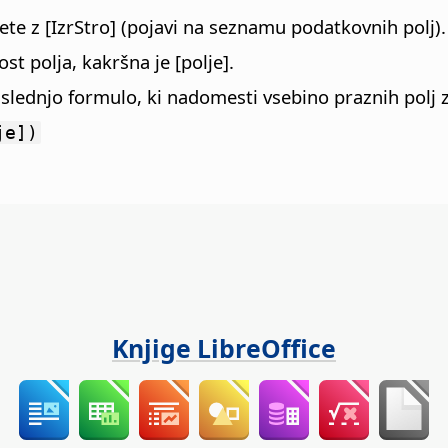
ete z [IzrStro] (pojavi na seznamu podatkovnih polj).
t polja, kakršna je [polje].
slednjo formulo, ki nadomesti vsebino praznih polj z
je])
Knjige LibreOffice