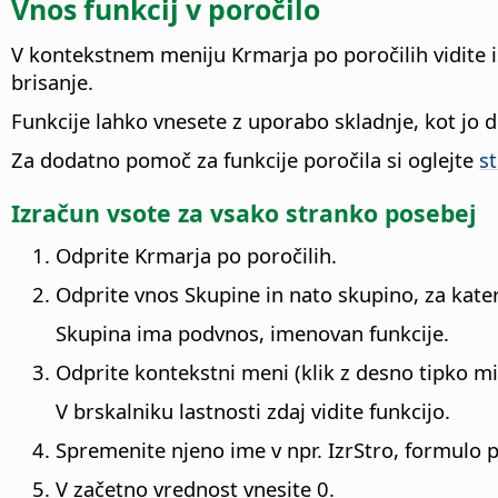
Vnos funkcij v poročilo
V kontekstnem meniju Krmarja po poročilih vidite is
brisanje.
Funkcije lahko vnesete z uporabo skladnje, kot jo
Za dodatno pomoč za funkcije poročila si oglejte
s
Izračun vsote za vsako stranko posebej
Odprite Krmarja po poročilih.
Odprite vnos Skupine in nato skupino, za kater
Skupina ima podvnos, imenovan funkcije.
Odprite kontekstni meni (klik z desno tipko miš
V brskalniku lastnosti zdaj vidite funkcijo.
Spremenite njeno ime v npr. IzrStro, formulo pa
V začetno vrednost vnesite 0.