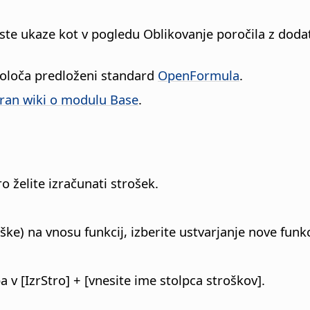
te ukaze kot v pogledu Oblikovanje poročila z dodatn
 določa predloženi standard
OpenFormula
.
tran wiki o modulu Base
.
o želite izračunati strošek.
ke) na vnosu funkcij, izberite ustvarjanje nove funkci
 v [IzrStro] + [vnesite ime stolpca stroškov].