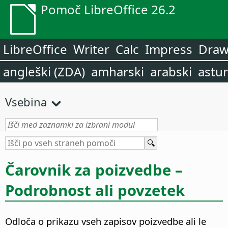
Pomoč LibreOffice 26.2
LibreOffice
Writer
Calc
Impress
Dra
angleški (ZDA)
amharski
arabski
astur
Vsebina
Čarovnik za poizvedbe –
Podrobnost ali povzetek
Odloča o prikazu vseh zapisov poizvedbe ali le