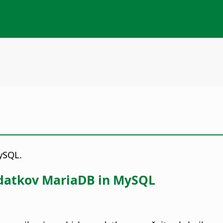
ySQL.
datkov MariaDB in MySQL