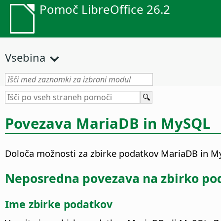
Pomoč LibreOffice 26.2
Vsebina
Povezava MariaDB in MySQL
Določa možnosti za zbirke podatkov MariaDB in M
Neposredna povezava na zbirko po
Ime zbirke podatkov