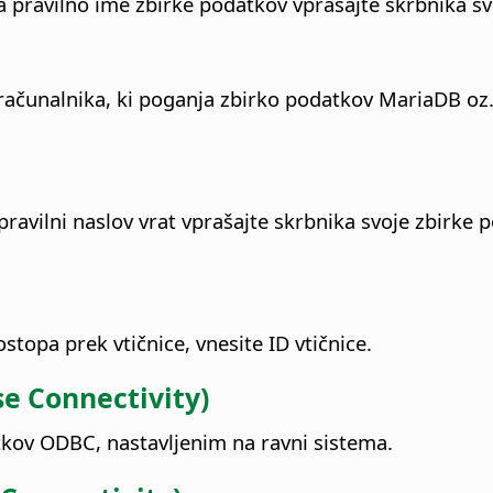
 pravilno ime zbirke podatkov vprašajte skrbnika sv
 računalnika, ki poganja zbirko podatkov MariaDB oz
pravilni naslov vrat vprašajte skrbnika svoje zbirke 
topa prek vtičnice, vnesite ID vtičnice.
e Connectivity)
kov ODBC, nastavljenim na ravni sistema.