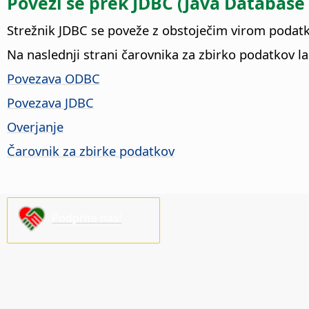
Poveži se prek JDBC (Java Database
Strežnik JDBC se poveže z obstoječim virom podatk
Na naslednji strani čarovnika za zbirko podatkov 
Povezava ODBC
Povezava JDBC
Overjanje
Čarovnik za zbirke podatkov
Podprite nas!