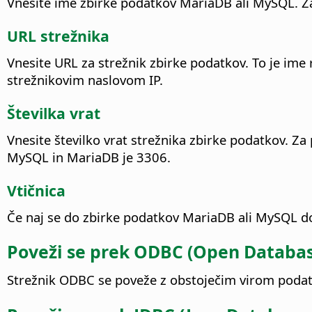
Vnesite ime zbirke podatkov MariaDB ali MySQL. Za
URL strežnika
Vnesite URL za strežnik zbirke podatkov. To je ime
strežnikovim naslovom IP.
Številka vrat
Vnesite številko vrat strežnika zbirke podatkov. Za 
MySQL in MariaDB je 3306.
Vtičnica
Če naj se do zbirke podatkov MariaDB ali MySQL dos
Poveži se prek ODBC (Open Databas
Strežnik ODBC se poveže z obstoječim virom podat