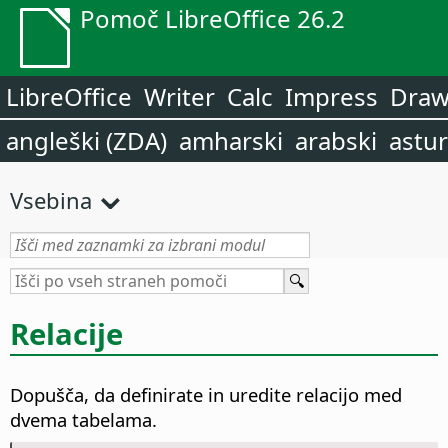
Pomoč LibreOffice 26.2
LibreOffice
Writer
Calc
Impress
Dra
angleški (ZDA)
amharski
arabski
astur
Vsebina
Relacije
Dopušča, da definirate in uredite relacijo med
dvema tabelama.