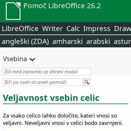
Pomoč LibreOffice 26.2
LibreOffice
Writer
Calc
Impress
Dra
angleški (ZDA)
amharski
arabski
astur
Vsebina
Veljavnost vsebin celic
Za vsako celico lahko določite, kateri vnosi so
veljavni. Neveljavni vnosi v celici bodo zavrnjeni.