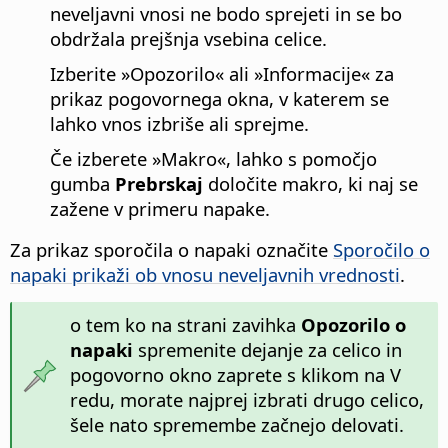
neveljavni vnosi ne bodo sprejeti in se bo
obdržala prejšnja vsebina celice.
Izberite »Opozorilo« ali »Informacije« za
prikaz pogovornega okna, v katerem se
lahko vnos izbriše ali sprejme.
Če izberete »Makro«, lahko s pomočjo
gumba
Prebrskaj
določite makro, ki naj se
zažene v primeru napake.
Za prikaz sporočila o napaki označite
Sporočilo o
napaki prikaži ob vnosu neveljavnih vrednosti
.
o tem ko na strani zavihka
Opozorilo o
napaki
spremenite dejanje za celico in
pogovorno okno zaprete s klikom na V
redu, morate najprej izbrati drugo celico,
šele nato spremembe začnejo delovati.