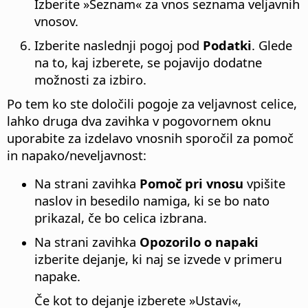
Izberite »Seznam« za vnos seznama veljavnih
vnosov.
Izberite naslednji pogoj pod
Podatki
. Glede
na to, kaj izberete, se pojavijo dodatne
možnosti za izbiro.
Po tem ko ste določili pogoje za veljavnost celice,
lahko druga dva zavihka v pogovornem oknu
uporabite za izdelavo vnosnih sporočil za pomoč
in napako/neveljavnost:
Na strani zavihka
Pomoč pri vnosu
vpišite
naslov in besedilo namiga, ki se bo nato
prikazal, če bo celica izbrana.
Na strani zavihka
Opozorilo o napaki
izberite dejanje, ki naj se izvede v primeru
napake.
Če kot to dejanje izberete »Ustavi«,