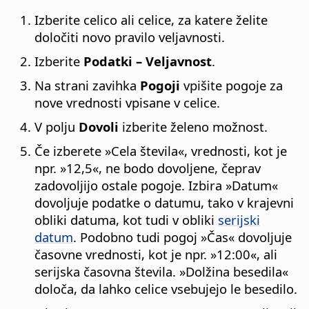
Izberite celico ali celice, za katere želite
določiti novo pravilo veljavnosti.
Izberite
Podatki – Veljavnost
.
Na strani zavihka
Pogoji
vpišite pogoje za
nove vrednosti vpisane v celice.
V polju
Dovoli
izberite želeno možnost.
Če izberete »Cela števila«, vrednosti, kot je
npr. »12,5«, ne bodo dovoljene, čeprav
zadovoljijo ostale pogoje. Izbira »Datum«
dovoljuje podatke o datumu, tako v krajevni
obliki datuma, kot tudi v obliki
serijski
datum
. Podobno tudi pogoj »Čas« dovoljuje
časovne vrednosti, kot je npr. »12:00«, ali
serijska časovna števila. »Dolžina besedila«
določa, da lahko celice vsebujejo le besedilo.