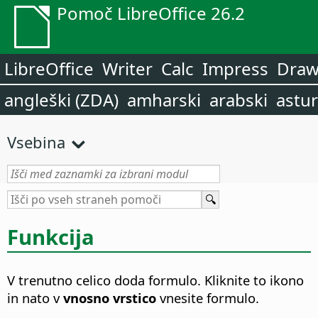
Pomoč LibreOffice 26.2
LibreOffice
Writer
Calc
Impress
Dra
angleški (ZDA)
amharski
arabski
astur
Vsebina
Funkcija
V trenutno celico doda formulo. Kliknite to ikono
in nato v
vnosno vrstico
vnesite formulo.