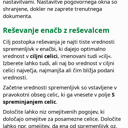
nastavitvami. Nastavitve pogovornega okna so
shranjene, dokler ne zaprete trenutnega
dokumenta.
Reševanje enačb z reševalcem
Cilj postopka reševanja je najti tiste vrednosti
spremenljivk v enačbi, ki dajejo optimalno
vrednost v
ciljni celici
, imenovani tudi »cilj«.
Izberete lahko tudi, ali naj bo vrednost v ciljni
celici največja, najmanjša ali čim bližja podani
vrednosti.
Začetne vrednosti spremenljivk so vstavljene v
pravokotni obseg celic, ki ga vnesete v polje
S
spreminjanjem celic
.
Določite lahko niz omejitvenih pogojev, ki
določajo omejitve za posamezne celice. Določite
lahko npr. omejitev, da ena od spremenljivk oz.