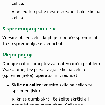
celice.
V besedilno polje nesite vrednost ali sklic na
celico.
S spreminjanjem celic
Vnesite obseg celic, ki jih je mogoče spreminjati.
To so spremenljivke v enačbah.
Mejni pogoji
Dodajte nabor omejitev za matematični problem.
Vsako omejitev predstavlja sklic na celico
(spremenljivka), operator in vrednost.
Sklic na celico:
vnesite sklic na celico za
spremenljivko.
Kliknite gumb Skrči, če želite skrčiti ali
obnoviti pogovorno okno. Celice na