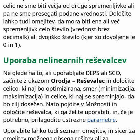
celic ne sme biti večja od druge spremenljivke ali
pa ne sme presegati podane vrednosti. Določite
lahko tudi omejitev, da mora biti ena ali več
spremenljivk celo število (vrednost brez
decimalk) ali dvojiško število (kjer so dovoljene le
0 in 1).
Uporaba nelinearnih reševalcev
Ne glede na to, ali uporabljate DEPS ali SCO,
začnite z ukazom
Orodja – Reševalec
in določite
celico, ki naj bo optimizirana, smer (minimizacija,
maksimizacija) in celice, ki naj se spreminjajo, da
bo cilj dosežen. Nato pojdite v Možnosti in
določite reševalca, ki ga želite uporabiti, in, če je
potrebno, prilagodite ustrezne
parametre
.
Uporabite lahko tudi seznam omejitev, in sicer za
omejitev možnega obsega rešitev ali za