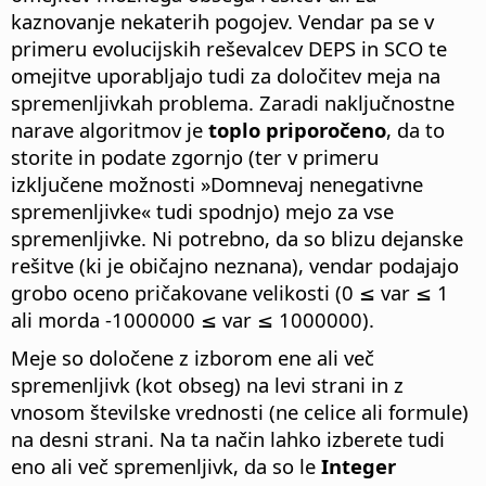
kaznovanje nekaterih pogojev. Vendar pa se v
primeru evolucijskih reševalcev DEPS in SCO te
omejitve uporabljajo tudi za določitev meja na
spremenljivkah problema. Zaradi naključnostne
narave algoritmov je
toplo priporočeno
, da to
storite in podate zgornjo (ter v primeru
izključene možnosti »Domnevaj nenegativne
spremenljivke« tudi spodnjo) mejo za vse
spremenljivke. Ni potrebno, da so blizu dejanske
rešitve (ki je običajno neznana), vendar podajajo
grobo oceno pričakovane velikosti (0 ≤ var ≤ 1
ali morda -1000000 ≤ var ≤ 1000000).
Meje so določene z izborom ene ali več
spremenljivk (kot obseg) na levi strani in z
vnosom številske vrednosti (ne celice ali formule)
na desni strani. Na ta način lahko izberete tudi
eno ali več spremenljivk, da so le
Integer