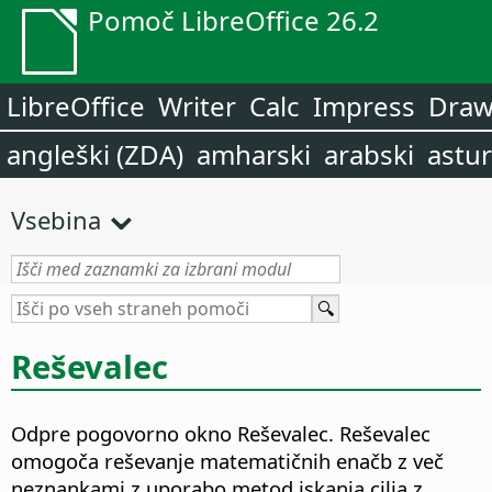
Pomoč LibreOffice 26.2
LibreOffice
Writer
Calc
Impress
Dra
angleški (ZDA)
amharski
arabski
astur
Vsebina
Reševalec
Odpre pogovorno okno Reševalec. Reševalec
omogoča reševanje matematičnih enačb z več
neznankami z uporabo metod iskanja cilja z