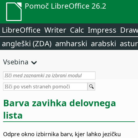
Pomoč LibreOffice 26.2
LibreOffice
Writer
Calc
Impress
Dra
angleški (ZDA)
amharski
arabski
astur
Vsebina
Barva zavihka delovnega
lista
Odpre okno izbirnika barv, kjer lahko jezičku