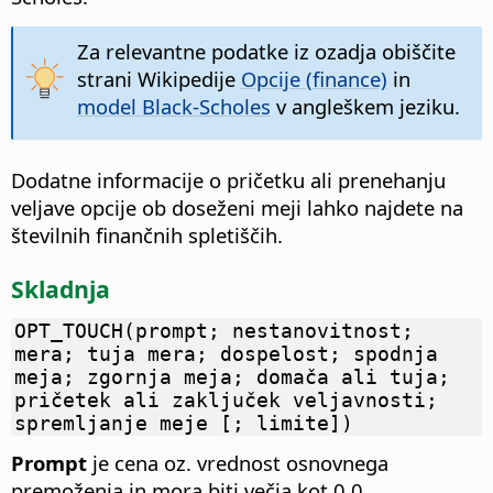
Za relevantne podatke iz ozadja obiščite
strani Wikipedije
Opcije (finance)
in
model Black-Scholes
v angleškem jeziku.
Dodatne informacije o pričetku ali prenehanju
veljave opcije ob doseženi meji lahko najdete na
številnih finančnih spletiščih.
Skladnja
OPT_TOUCH(prompt; nestanovitnost;
mera; tuja mera; dospelost; spodnja
meja; zgornja meja; domača ali tuja;
pričetek ali zaključek veljavnosti;
spremljanje meje [; limite])
Prompt
je cena oz. vrednost osnovnega
premoženja in mora biti večja kot 0,0.