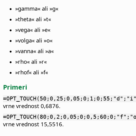
»gamma« ali »g«
»theta« ali »t«
»vega« ali »e«
»volga« ali »o«
»vanna« ali »a«
»rho« ali »r«
»rhof« ali »f«
Primeri
=OPT_TOUCH(50;0,25;0,05;0;1;0;55;"d";"i
vrne vrednost 0,6876.
=OPT_TOUCH(80;0,2;0,05;0;0,5;60;0;"f";"
vrne vrednost 15,5516.