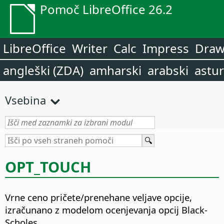
Pomoč LibreOffice 26.2
LibreOffice
Writer
Calc
Impress
Dra
angleški (ZDA)
amharski
arabski
astur
Vsebina
OPT_TOUCH
Vrne ceno pričete/prenehane veljave opcije,
izračunano z modelom ocenjevanja opcij Black-
Scholes.