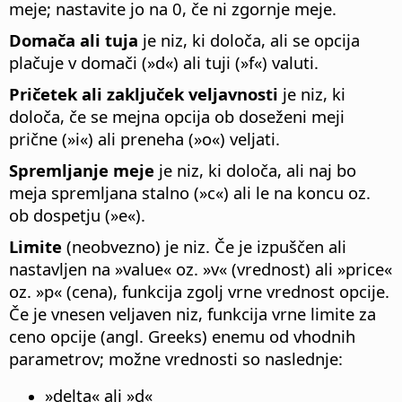
meje; nastavite jo na 0, če ni zgornje meje.
Domača ali tuja
je niz, ki določa, ali se opcija
plačuje v domači (»d«) ali tuji (»f«) valuti.
Pričetek ali zaključek veljavnosti
je niz, ki
določa, če se mejna opcija ob doseženi meji
prične (»i«) ali preneha (»o«) veljati.
Spremljanje meje
je niz, ki določa, ali naj bo
meja spremljana stalno (»c«) ali le na koncu oz.
ob dospetju (»e«).
Limite
(neobvezno) je niz. Če je izpuščen ali
nastavljen na »value« oz. »v« (vrednost) ali »price«
oz. »p« (cena), funkcija zgolj vrne vrednost opcije.
Če je vnesen veljaven niz, funkcija vrne limite za
ceno opcije (angl. Greeks) enemu od vhodnih
parametrov; možne vrednosti so naslednje:
»delta« ali »d«