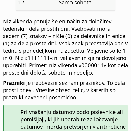
17
Samo sobota
Niz vikenda ponuja še en način za določitev
tedenskih dela prostih dni. Vsebovati mora
sedem (7) znakov – ničle (0) za delavnike in enice
(1) za dela proste dni. Vsak znak predstavlja dan v
tednu s ponedeljkom na začetku. Veljavne so le 1
in 0. Niz »1111111« ni veljaven in ga ni dovoljeno
uporabiti. Primer: niz vikenda »0000011« kot dela
proste dni določa soboto in nedeljo.
Prazniki
je neobvezni seznam praznikov. To dela
prosti dnevi. Vnesite obseg celic, v katerih so
prazniki navedeni posamično.
Pri vnašanju datumov bodo poševnice ali
pomišljaji, ki jih uporabite za ločevanje
datumov, morda pretvorjeni v aritmetične