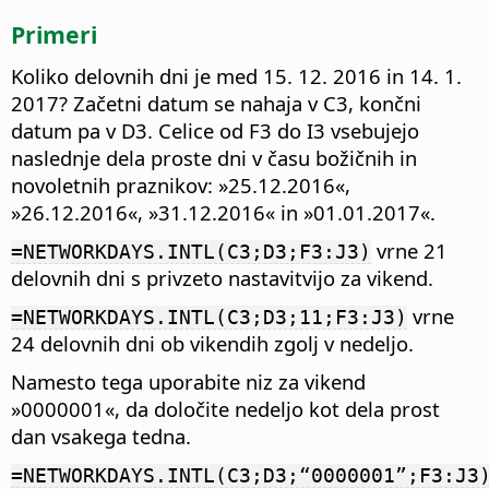
Primeri
Koliko delovnih dni je med 15. 12. 2016 in 14. 1.
2017? Začetni datum se nahaja v C3, končni
datum pa v D3. Celice od F3 do I3 vsebujejo
naslednje dela proste dni v času božičnih in
novoletnih praznikov: »25.12.2016«,
»26.12.2016«, »31.12.2016« in »01.01.2017«.
vrne 21
=NETWORKDAYS.INTL(C3;D3;F3:J3)
delovnih dni s privzeto nastavitvijo za vikend.
vrne
=NETWORKDAYS.INTL(C3;D3;11;F3:J3)
24 delovnih dni ob vikendih zgolj v nedeljo.
Namesto tega uporabite niz za vikend
»0000001«, da določite nedeljo kot dela prost
dan vsakega tedna.
=NETWORKDAYS.INTL(C3;D3;“0000001”;F3:J3