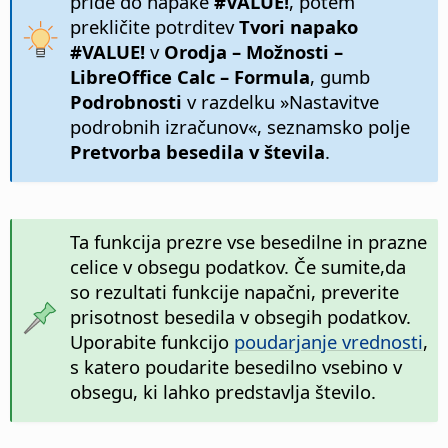
pride do napake
#VALUE!
, potem
prekličite potrditev
Tvori napako
#VALUE!
v
Orodja – Možnosti
–
LibreOffice Calc – Formula
, gumb
Podrobnosti
v razdelku »Nastavitve
podrobnih izračunov«, seznamsko polje
Pretvorba besedila v števila
.
Ta funkcija prezre vse besedilne in prazne
celice v obsegu podatkov. Če sumite,da
so rezultati funkcije napačni, preverite
prisotnost besedila v obsegih podatkov.
Uporabite funkcijo
poudarjanje vrednosti
,
s katero poudarite besedilno vsebino v
obsegu, ki lahko predstavlja število.