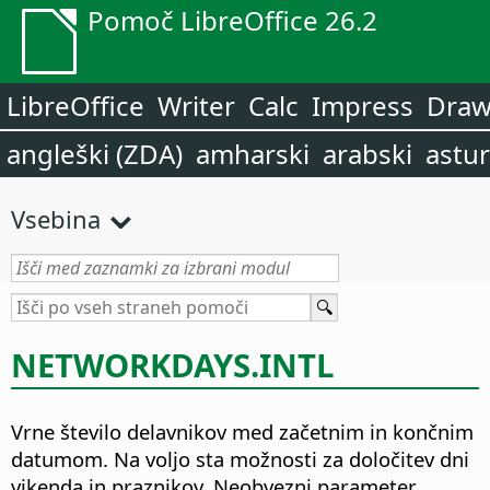
Pomoč LibreOffice 26.2
LibreOffice
Writer
Calc
Impress
Dra
angleški (ZDA)
amharski
arabski
astur
Vsebina
NETWORKDAYS.INTL
Vrne število delavnikov med začetnim in končnim
datumom. Na voljo sta možnosti za določitev dni
vikenda in praznikov. Neobvezni parameter