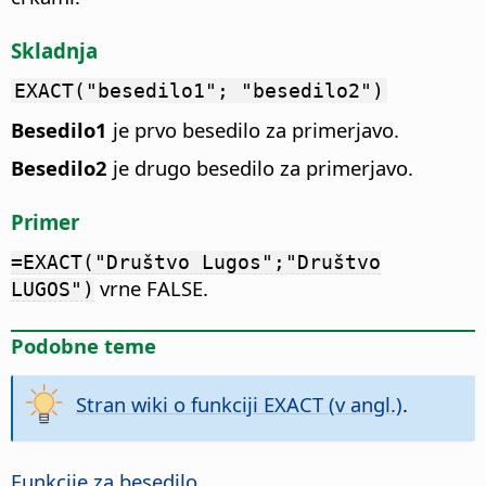
Skladnja
EXACT("besedilo1"; "besedilo2")
Besedilo1
je prvo besedilo za primerjavo.
Besedilo2
je drugo besedilo za primerjavo.
Primer
=EXACT("Društvo Lugos";"Društvo
vrne FALSE.
LUGOS")
Podobne teme
Stran wiki o funkciji EXACT (v angl.)
.
Funkcije za besedilo