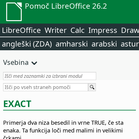
Pomoč LibreOffice 26.2
LibreOffice
Writer
Calc
Impress
Dra
angleški (ZDA)
amharski
arabski
astur
Vsebina
EXACT
Primerja dva niza besedil in vrne TRUE, če sta
enaka.
Ta funkcija loči med malimi in velikimi
črkami.